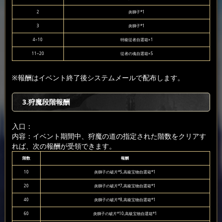
2
炎獅子*1
3
炎獅子*1
4~10
特級従者自選箱×1
11~20
従者の魂自選箱×5
※報酬はイベント終了後システムメールで配布します。
3.狩魔段階報酬
入口：
内容：イベント期間中、狩魔の道の指定された階数をクリアす
れば、次の報酬が受領できます。
階数
報酬
10
炎獅子の破片*5,高級宝物自選箱*1
20
炎獅子の破片*7,高級宝物自選箱*1
40
炎獅子の破片*8,高級宝物自選箱*1
60
炎獅子の破片*10,高級宝物自選箱*1