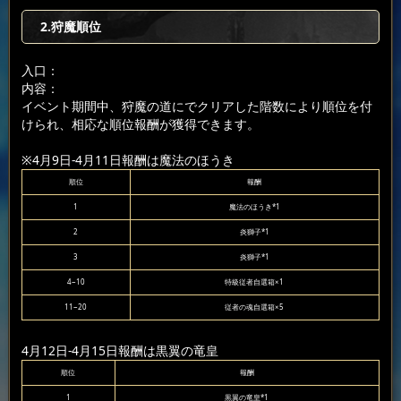
2.狩魔順位
入口：
内容：
イベント期間中、狩魔の道にでクリアした階数により順位を付
けられ、相応な順位報酬が獲得できます。
※4月9日-4月11日報酬は魔法のほうき
順位
報酬
1
魔法のほうき*1
2
炎獅子*1
3
炎獅子*1
4~10
特級従者自選箱×1
11~20
従者の魂自選箱×5
4月12日-4月15日報酬は黒翼の竜皇
順位
報酬
1
黒翼の竜皇*1