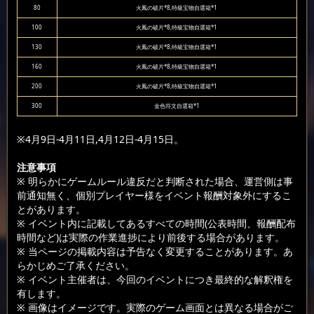
80
火鳳の破片*8,特級宝物自選箱*1
100
火鳳の破片*8,特級宝物自選箱*1
130
火鳳の破片*8,特級宝物自選箱*1
160
火鳳の破片*8,特級宝物自選箱*1
200
火鳳の破片*8,特級宝物自選箱*1
300
金色符文自選箱*1
※4月9日-4月11日,4月12日-4月15日。
注意事項
※ 明らかにゲームルール違反だと判断された場合、運営側は事
前通知無く、個別プレイヤー様をイベント報酬対象外にするこ
とがあります。
※ イベント内に記載してあるすべての時間(公表時間、報酬配布
時間など)は実際の作業進捗により前後する場合があります。
※ 当ページの掲載内容は予告なく変更することがあります。あ
らかじめご了承ください。
※ イベント主催者は、今回のイベントにつき最終的な解釈権を
有します。
※ 画像はイメージです。実際のゲーム画面とは異なる場合がご