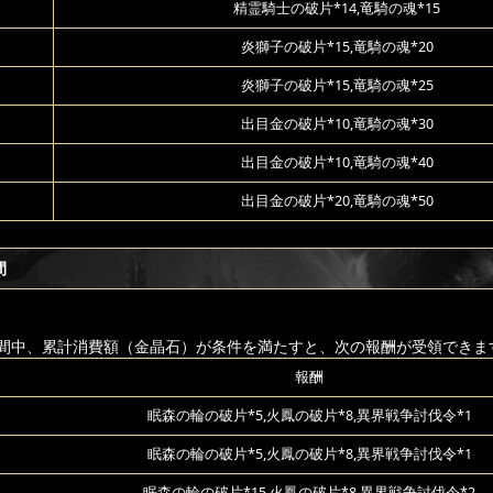
精霊騎士の破片*14,竜騎の魂*15
炎獅子の破片*15,竜騎の魂*20
炎獅子の破片*15,竜騎の魂*25
出目金の破片*10,竜騎の魂*30
出目金の破片*10,竜騎の魂*40
出目金の破片*20,竜騎の魂*50
間
間中、累計消費額（金晶石）が条件を満たすと、次の報酬が受領できま
報酬
眠森の輪の破片*5,火鳳の破片*8,異界戦争討伐令*1
眠森の輪の破片*5,火鳳の破片*8,異界戦争討伐令*1
眠森の輪の破片*15,火鳳の破片*8,異界戦争討伐令*2