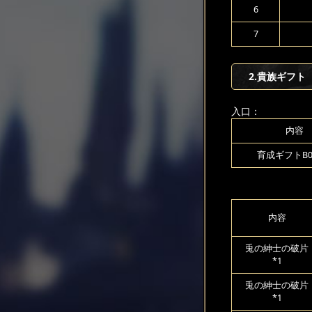
6
7
2.貴族ギフト
入口：
内容
育成ギフトB00
内容
兎の紳士の破片
*1
兎の紳士の破片
*1