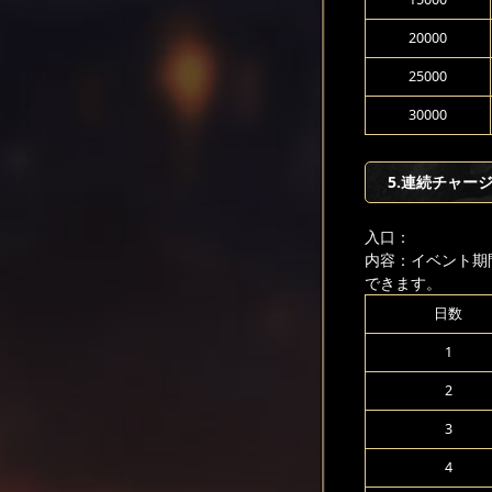
20000
25000
30000
5.連続チャー
入口：
内容：イベント期
できます。
日数
1
2
3
4