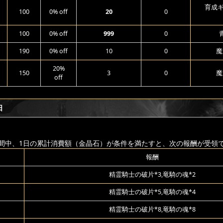
育成ギ
100
0% off
20
0
100
0% off
999
0
190
0% off
10
0
魔
20%
150
3
0
魔
off
日
間中、1日の累計消費額（金晶石）が条件を満たすと、次の報酬が受領
報酬
精霊騎士の破片*3,竜騎の魂*2
精霊騎士の破片*5,竜騎の魂*4
精霊騎士の破片*8,竜騎の魂*8