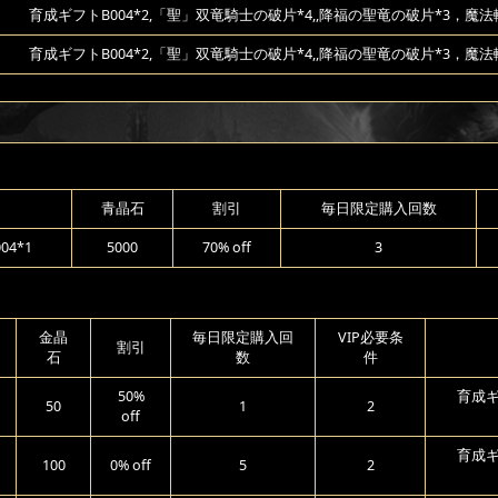
育成ギフトB004*2,「聖」双竜騎士の破片*4,,降福の聖竜の破片*3，魔法
育成ギフトB004*2,「聖」双竜騎士の破片*4,,降福の聖竜の破片*3，魔法
青晶石
割引
毎日限定購入回数
4*1
5000
70% off
3
金晶
毎日限定購入回
VIP必要条
割引
石
数
件
50%
育成ギ
50
1
2
off
育成ギ
100
0% off
5
2