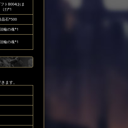
フトB004(おま
け)*1
青晶石*500
法輪の魂*1
法輪の魂*1
できます。