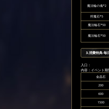
魔法輪の魂*2
狩魔石*5
魔法輪石*50
魔法輪石*50
3.消費特典-毎
入口：
内容：イベント期
金晶石
200
600
1500