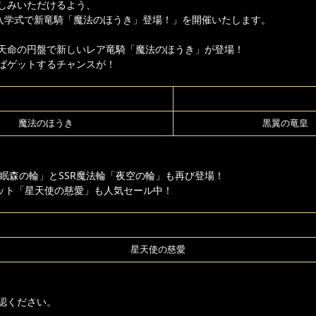
しみいただけるよう、
り「入学式で新竜騎「魔法のほうき」登場！」を開催いたします。
天命の円盤で新しいレア竜騎「魔法のほうき」が登場！
ばゲットするチャンスが！
魔法のほうき
黒翼の竜皇
「眠森の輪」とSSR魔法輪「夜空の輪」も再び登場！
セット「星天使の慈愛」も人気セール中！
星天使の慈愛
認ください。