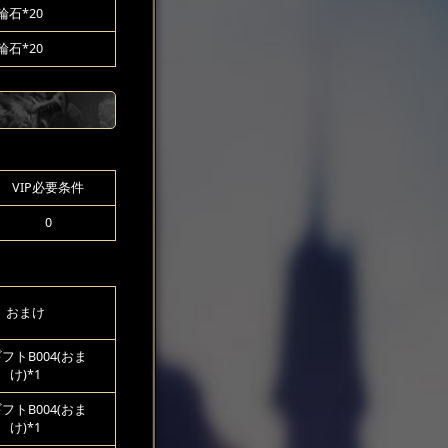
輪石*20
輪石*20
VIP必要条件
0
おまけ
フトB004(おま
け)*1
フトB004(おま
け)*1