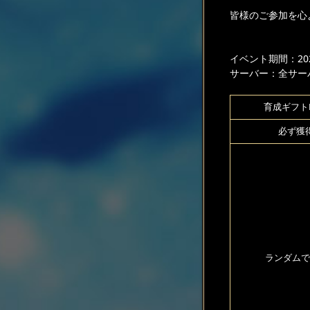
皆様のご参加を心
イベント期間：2024
サーバー：全サー
育成ギフトB
必ず獲
ランダムで