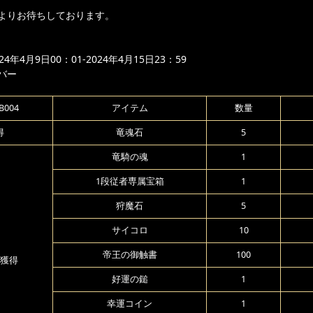
よりお待ちしております。
年4月9日00：01-2024年4月15日23：59
バー
004
アイテム
数量
得
竜魂石
5
竜騎の魂
1
1段従者専属宝箱
1
狩魔石
5
サイコロ
10
帝王の御触書
100
獲得
好運の鎚
1
幸運コイン
1