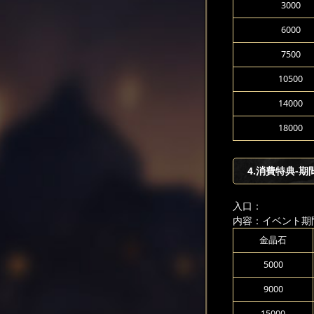
3000
6000
7500
10500
14000
18000
4.消費特典-期
入口：
内容：イベント期
金晶石
5000
9000
15000