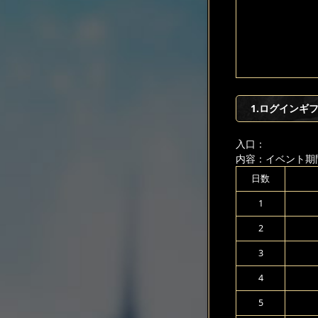
1.ログインギ
入口：
内容：イベント期
日数
1
2
3
4
5