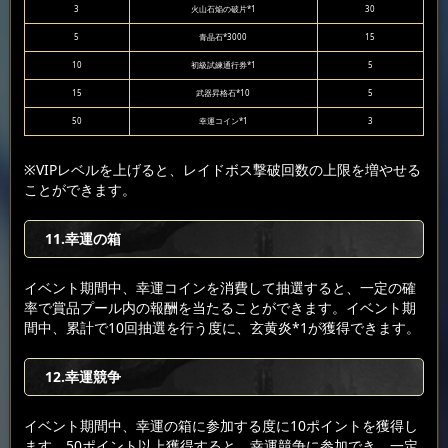
3
火山石焔の破片*1
30
5
青晶石*3000
15
10
初級試練通行券*1
5
15
武器昇格石*10
5
50
幸運コイン*1
3
※VIPレベルを上げると、レイドボス撃破回数の上限を増やせる
ことができます。
11.幸運の箱
イベント期間中、幸運コインを消費して抽選すると、一定の確
率で賞品プール内の報酬を当たることができます。イベント期
間中、累計で10回抽選を行う度に、玄黄炎*1が獲得できます。
12.幸運競争
イベント期間中、幸運の箱に参加する度に10ポイントを獲得し
ます。50ポイント以上獲得すると、幸運競争に参加でき、一定