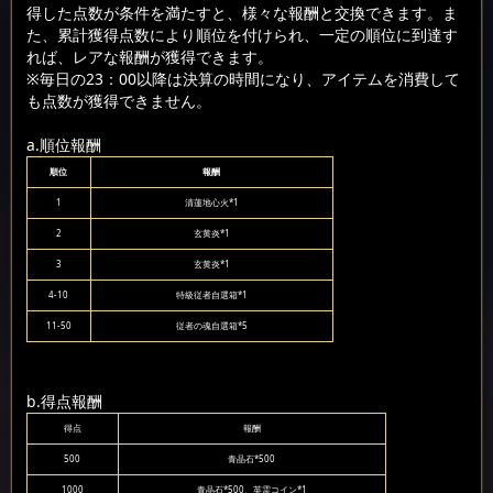
得した点数が条件を満たすと、様々な報酬と交換できます。ま
た、累計獲得点数により順位を付けられ、一定の順位に到達す
れば、レアな報酬が獲得できます。
※毎日の23：00以降は決算の時間になり、アイテムを消費して
も点数が獲得できません。
a.順位報酬
順位
報酬
1
清蓮地心火*1
2
玄黄炎*1
3
玄黄炎*1
4-10
特級従者自選箱*1
11-50
従者の魂自選箱*5
b.得点報酬
得点
報酬
500
青晶石*500
1000
青晶石*500、英霊コイン*1