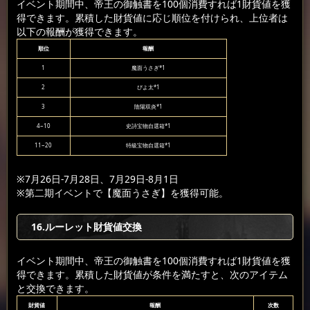
イベント期間中、帝王の御触書を100個消費すれば1財貨値を獲
得できます。累積した財貨値に応じ順位を付けられ、上位者は
以下の報酬が獲得できます。
順位
報酬
1
魔面うさぎ*1
2
ぴよ太*1
3
陰陽双炎*1
4~10
史詩宝物自選箱*1
11~20
特級宝物自選箱*1
※7月26日-7月28日、7月29日-8月1日
※第二期イベントで【魔面うさぎ】を獲得可能。
16.ルーレット財貨値交換
イベント期間中、帝王の御触書を100個消費すれば1財貨値を獲
得できます。累積した財貨値が条件を満たすと、次のアイテム
と交換できます。
財貨値
報酬
次数