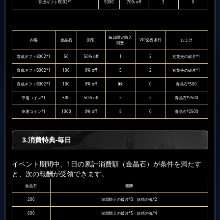
育成ギフトB002*1
5000
70% off
3
0
毎日限定購入
内容
金晶石
割引
VIP必要条件
おまけ
回数
育成ギフトB002*1
50
50% off
1
2
玄黄炎の破片*1
育成ギフトB002*1
100
0% off
5
2
玄黄炎の破片*1
育成ギフトB002*1
100
0% off
99
0
青晶石*500
幸運コイン*1
500
50% off
2
2
青晶石*2500
幸運コイン*1
1000
0% off
5
0
青晶石*2500
3.消費特典-毎日
イベント期間中、1日の累計消費額（金晶石）が条件を満たす
と、次の報酬が受領できます。
金晶石
報酬
200
深淵騎士の破片*3、妖精の魂*2
600
深淵騎士の破片*5、妖精の魂*4