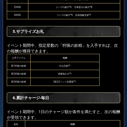
25000
リハブの破片*5、万寿霊火の破片*8
30000
リハブの破片*5、至高指輪宝箱*1
5.サプライズお礼
イベント期間中、指定星数の「狩猟の妖精」を入手すれば、次
の報酬が獲得できます。
入手アイテム
報酬
星1狩猟の妖精
火山石焔*1
星2狩猟の妖精
清蓮地心火*1
星3狩猟の妖精
[獣王]ペット自選箱*1
6.累計チャージ-毎日
イベント期間中、1日のチャージ額が条件を満たすと、次の報酬
が受領できます。
金钻
報酬