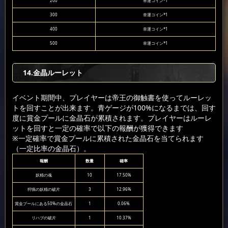
200
幸運コイン*1
300
幸運コイン*1
400
幸運コイン*1
500
幸運コイン*1
14.金晶ルーレット
イベント期間中、プレイヤーは帝王の御触書を使ってルーレッ
トを回すことが出来ます。青ゲージが100%になるまでは、回す
度に賞金プールに金晶石が累積されます。プレイヤーはルーレ
ットを回すと一定の確率で以下の報酬が獲得できます
※一定確率で賞金プールに累積された金晶石を当てられます
（一定比率の金晶石）。
報酬
数量
確率
妖精の魂
10
17.50%
狩猟の妖精の破片
3
12.96%
賞金プールにある50%の金晶石
1
0.06%
リハブの破片
1
10.37%