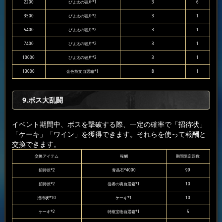
2200
ぴよ太の破片*1
3
6
3500
ぴよ太の破片*2
3
1
5400
ぴよ太の破片*2
3
1
7400
ぴよ太の破片*2
3
1
10000
ぴよ太の破片*3
3
1
13000
金色符文自選箱*1
8
1
9.ボス大乱闘
イベント期間中、ボスを撃破する際、一定の確率で「招待状」
「ケーキ」「ワイン」を獲得できます。それらを使って報酬と
交換できます。
交換アイテム
報酬
期間限定回数
招待状*2
青晶石*4000
99
招待状*2
従者の魂自選箱*1
10
招待状*10
ケーキ*1
10
ケーキ*2
特級宝物自選箱*1
5