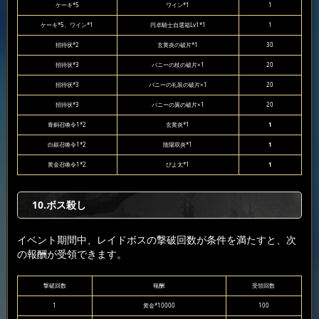
ケーキ*5
ワイン*1
1
ケーキ*5、ワイン*1
円卓騎士自選箱Lv1*1
1
招待状*2
玄黄炎の破片*1
30
招待状*3
バニーの杖の破片×1
20
招待状*3
バニーの礼装の破片×1
20
招待状*3
バニーの翼の破片×1
20
青銅召喚令1*2
玄黄炎*1
1
白銀召喚令1*2
陰陽双炎*1
1
黄金召喚令1*2
ぴよ太*1
1
10.ボス殺し
イベント期間中、レイドボスの撃破回数が条件を満たすと、次
の報酬が受領できます。
撃破回数
報酬
受領回数
1
黄金*10000
100