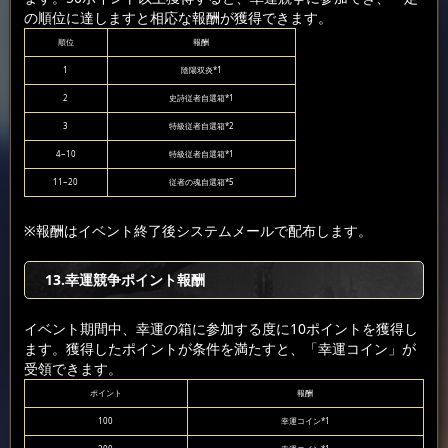
の順位に達しますと相応な報酬が獲得できます。
順位
報酬
1
陰陽双炎*1
2
史詩従者自選箱*1
3
特級従者自選箱*2
4~10
特級従者自選箱*1
11~20
従者の魂自選箱*5
※報酬はイベント終了後システムメールで配布します。
13.幸運競争ポイント報酬
イベント期間中、幸運の箱に参加する度に10ポイントを獲得し
ます。獲得したポイントが条件を満たすと、「幸運コイン」が
受領できます。
ポイント
報酬
100
幸運コイン*1