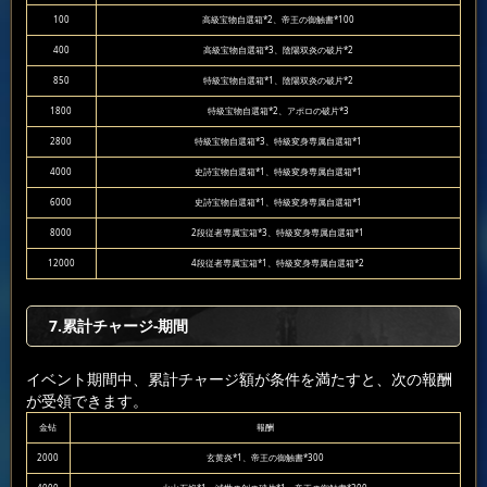
100
高級宝物自選箱*2、帝王の御触書*100
400
高級宝物自選箱*3、陰陽双炎の破片*2
850
特級宝物自選箱*1、陰陽双炎の破片*2
1800
特級宝物自選箱*2、アポロの破片*3
2800
特級宝物自選箱*3、特級変身専属自選箱*1
4000
史詩宝物自選箱*1、特級変身専属自選箱*1
6000
史詩宝物自選箱*1、特級変身専属自選箱*1
8000
2段従者専属宝箱*3、特級変身専属自選箱*1
12000
4段従者専属宝箱*1、特級変身専属自選箱*2
7.累計チャージ-期間
イベント期間中、累計チャージ額が条件を満たすと、次の報酬
が受領できます。
金钻
報酬
2000
玄黄炎*1、帝王の御触書*300