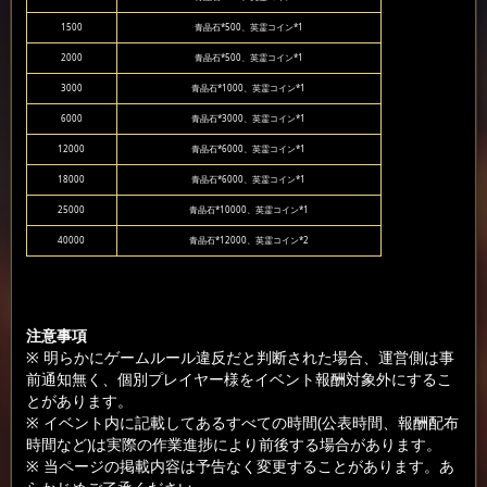
1500
青晶石*500、英霊コイン*1
2000
青晶石*500、英霊コイン*1
3000
青晶石*1000、英霊コイン*1
6000
青晶石*3000、英霊コイン*1
12000
青晶石*6000、英霊コイン*1
18000
青晶石*6000、英霊コイン*1
25000
青晶石*10000、英霊コイン*1
40000
青晶石*12000、英霊コイン*2
注意事項
※ 明らかにゲームルール違反だと判断された場合、運営側は事
前通知無く、個別プレイヤー様をイベント報酬対象外にするこ
とがあります。
※ イベント内に記載してあるすべての時間(公表時間、報酬配布
時間など)は実際の作業進捗により前後する場合があります。
※ 当ページの掲載内容は予告なく変更することがあります。あ