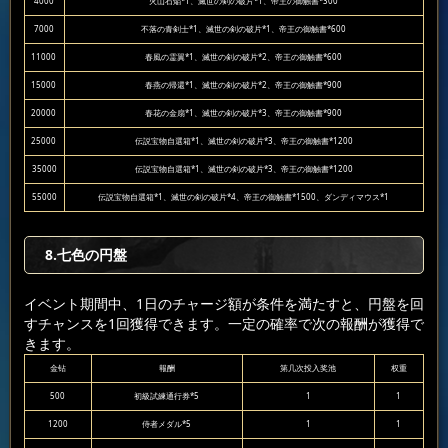
4000
火山石焔*1、滅世の剣の破片*1、帝王の御触書*300
7000
不落の青剣士*1、滅世の剣の破片*1、帝王の御触書*600
11000
春風の霊翼*1、滅世の剣の破片*2、帝王の御触書*600
15000
春燕の帰還*1、滅世の剣の破片*2、帝王の御触書*900
20000
春花の金扇*1、滅世の剣の破片*3、帝王の御触書*900
25000
伝説宝物自選箱*1、滅世の剣の破片*3、帝王の御触書*1200
35000
伝説宝物自選箱*1、滅世の剣の破片*3、帝王の御触書*1200
55000
伝説宝物自選箱*1、滅世の剣の破片*4、帝王の御触書*1500、ダンディマウス*1
8.七色の円盤
イベント期間中、1日のチャージ額が条件を満たすと、円盤を回
すチャンスを1回獲得できます。一定の確率で次の報酬が獲得で
きます。
金钻
報酬
第几次投入奖池
权重
500
初級試練通行券*5
1
1
1200
侍者メダル*5
1
1