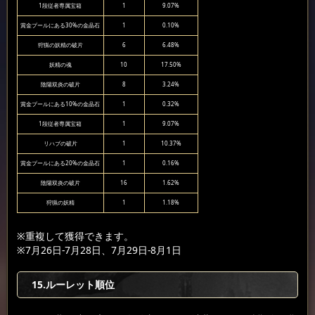
1段従者専属宝箱
1
9.07%
賞金プールにある30%の金晶石
1
0.10%
狩猟の妖精の破片
6
6.48%
妖精の魂
10
17.50%
陰陽双炎の破片
8
3.24%
賞金プールにある10%の金晶石
1
0.32%
1段従者専属宝箱
1
9.07%
リハブの破片
1
10.37%
賞金プールにある20%の金晶石
1
0.16%
陰陽双炎の破片
16
1.62%
狩猟の妖精
1
1.18%
※重複して獲得できます。
※7月26日-7月28日、7月29日-8月1日
15.ルーレット順位