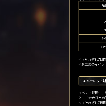
順
1
2
3
4~
11~
※（それぞれ7日間持
※第二週のイベン
4.ルーレット
イベント期間中、
と、「金色符文自
※（それぞれ7日間持