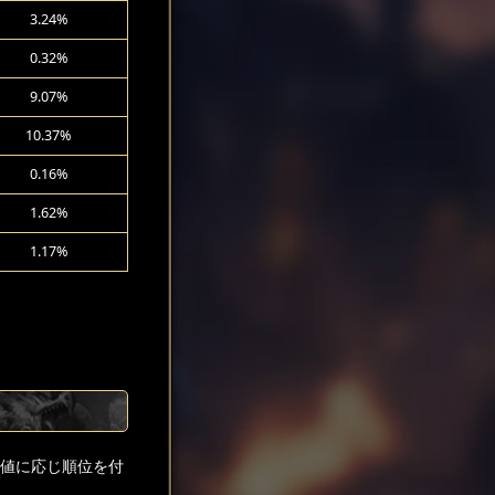
3.24%
0.32%
9.07%
10.37%
0.16%
1.62%
1.17%
貨値に応じ順位を付