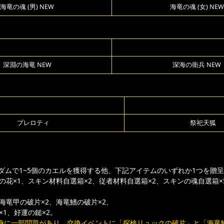
海竜の魂 (男) NEW
海竜の魂 (女) NEW
深淵の海竜 NEW
深海の衛兵 NEW
プレロティ
祭祀天狐
ダムで1~5個のカエルを獲得する他、下記アイテムのいずれか1つを贈
の花×1、スキン材料自選箱×2、従者材料自選箱×2、スキンの魂自選箱
海竜甲の破片×2、海竜鰭の破片×2、
×1、好運の鎚×2。
身に一部問題があり、交換イベントに「探検リュックの破片」と「海竜