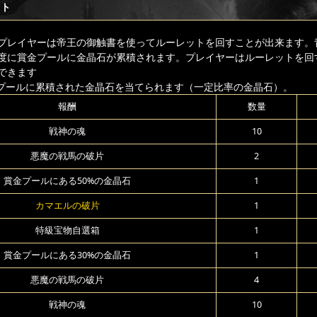
ット
プレイヤーは帝王の御触書を使ってルーレットを回すことが出来ます。青
度に賞金プールに金晶石が累積されます。プレイヤーはルーレットを回
できます
プールに累積された金晶石を当てられます（一定比率の金晶石）。
報酬
数量
戦神の魂
10
悪魔の戦馬の破片
2
賞金プールにある50%の金晶石
1
カマエルの破片
1
特級宝物自選箱
1
賞金プールにある30%の金晶石
1
悪魔の戦馬の破片
4
戦神の魂
10