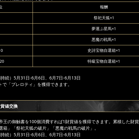
位
報酬
祭祀天狐×1
夢運ぶ星馬×1
悪魔の戦馬×1
10
史詩宝物自選箱×1
20
特級宝物自選箱×1
続）5月31日-6月6日、6月7日-6月13日
トで「プレロティ」を獲得できます。
財貨値交換
帝王の御触書を100個消費すれば1財貨値を獲得できます。累積した財
選箱」「祭祀天狐の破片」「悪魔の戦馬の破片」。
続）5月31日-6月6日、6月7日-6月13日