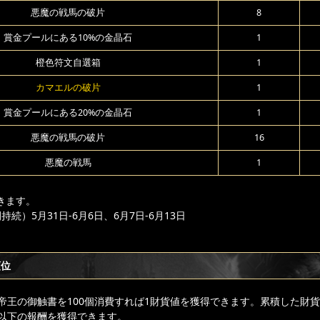
悪魔の戦馬の破片
8
賞金プールにある10%の金晶石
1
橙色符文自選箱
1
カマエルの破片
1
賞金プールにある20%の金晶石
1
悪魔の戦馬の破片
16
悪魔の戦馬
1
きます。
続）5月31日-6月6日、6月7日-6月13日
順位
帝王の御触書を100個消費すれば1財貨値を獲得できます。累積した財
以下の報酬を獲得できます。