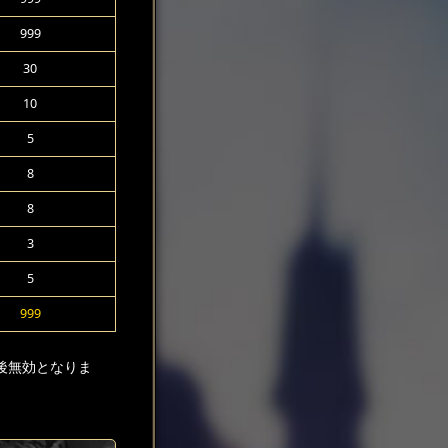
999
30
10
5
8
8
3
5
999
後無効となりま