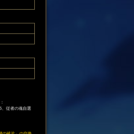
呈：
×5、従者の魂自選
鰭の破片」の交換