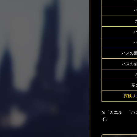
ハ
ハ
ハ
ハスの葉
ハスの葉
聖
探検リ
※「カエル」「ハ
す。