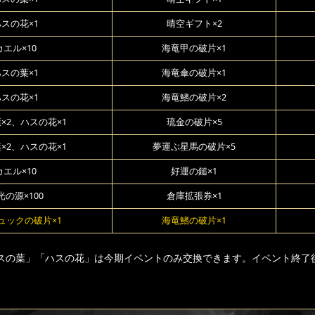
スの花×1
晴空ギフト×2
カエル×10
海竜甲の破片×1
スの葉×1
海竜傘の破片×1
スの花×1
海竜鰭の破片×2
×2、ハスの花×1
琉金の破片×5
×2、ハスの花×1
夢運ぶ星馬の破片×5
カエル×10
好運の鎚×1
光の源×100
倉庫拡張券×1
ュックの破片×1
海竜鰭の破片×1
スの葉」「ハスの花」は今期イベントのみ交換できます。イベント終了