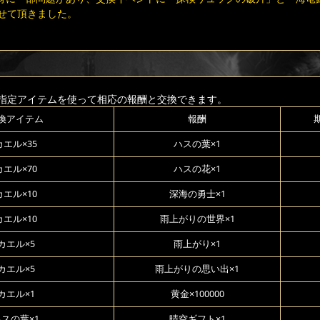
せて頂きました。
指定アイテムを使って相応の報酬と交換できます。
換アイテム
報酬
カエル×35
ハスの葉×1
カエル×70
ハスの花×1
カエル×10
深海の勇士×1
カエル×10
雨上がりの世界×1
カエル×5
雨上がり×1
カエル×5
雨上がりの思い出×1
カエル×1
黄金×100000
スの葉×1
晴空ギフト×1