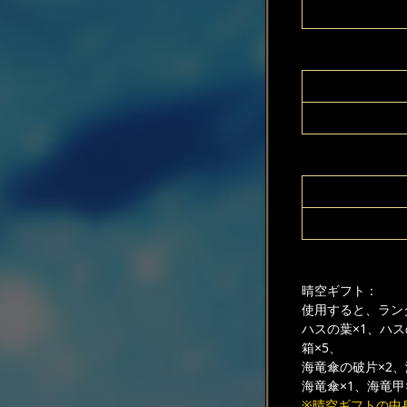
晴空ギフト：
使用すると、ラン
ハスの葉×1、ハス
箱×5、
海竜傘の破片×2、
海竜傘×1、海竜甲
※晴空ギフトの中