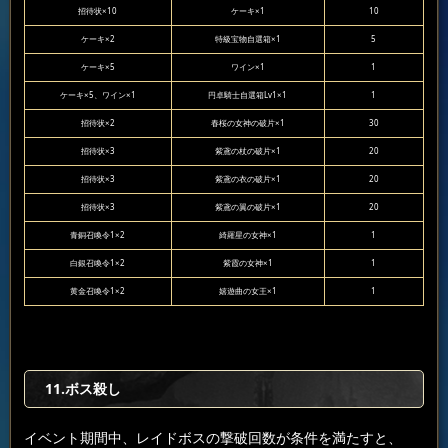
招待状×10
ケーキ×1
10
ケーキ×2
特級宝物自選箱×1
5
ケーキ×5
ワイン×1
1
ケーキ×5、ワイン×1
円卓騎士自選箱Lv1×1
1
招待状×2
春桜の女神の破片×1
30
招待状×3
紫鳶の杖の破片×1
20
招待状×3
紫鳶の衣の破片×1
20
招待状×3
紫鳶の翼の破片×1
20
青銅召喚令1×2
綺羅星の女神×1
1
白銀召喚令1×2
紫霞の女神×1
1
黄金召喚令1×2
嬉遊曲の女王×1
1
11.ボス殺し
イベント期間中、レイドボスの撃破回数が条件を満たすと、