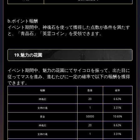
b.ポイント報酬
イベント期間中、神魂石を使って獲得した点数が条件を満たす
と、「青晶石」「英霊コイン」を受領できます。
19.魅力の花園
イベント期間中、魅力の花園にてサイコロを振って、出た目に
従ってマスを進み、進むたびに一定の確率で以下の報酬を獲得
できます。
報酬
数量
確率
神魂石
20
6.62%
女神の魂
1
3.31%
黄金
50000
10.60%
神魂石
20
6.62%
女神の魂
1
3.31%