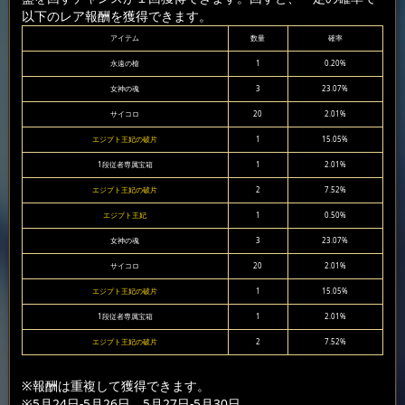
以下のレア報酬を獲得できます。
アイテム
数量
確率
永遠の槍
1
0.20%
女神の魂
3
23.07%
サイコロ
20
2.01%
エジプト王妃の破片
1
15.05%
1段従者専属宝箱
1
2.01%
エジプト王妃の破片
2
7.52%
エジプト王妃
1
0.50%
女神の魂
3
23.07%
サイコロ
20
2.01%
エジプト王妃の破片
1
15.05%
1段従者専属宝箱
1
2.01%
エジプト王妃の破片
2
7.52%
※報酬は重複して獲得できます。
※5月24日-5月26日、5月27日-5月30日。