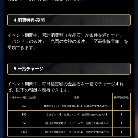
4.消費特典-期間
イベント期間中、累計消費額（金晶石）が条件を満たすと、
「パンドラの破片」「光閃の女神の破片」「至高指輪宝箱」を
受領できます。
5.一括チャージ
イベント期間中，毎日指定額の金晶石を一括でチャージすれ
ば、以下の報酬を獲得できます。
一括チャージ額（金晶石）
報酬
獲得可能回数
260
育成ギフト×3、初級試練通行券×3、綺羅星の女神の破片×3
1
500
育成ギフト×8、幸運コイン×1、綺羅星の女神の破片×3
1
850
2段従者専属宝箱×1、サイコロ×20、光閃の女神の破片×2
1
1800
3段従者専属宝箱×1、サイコロ×40、光閃の女神の破片×4
1