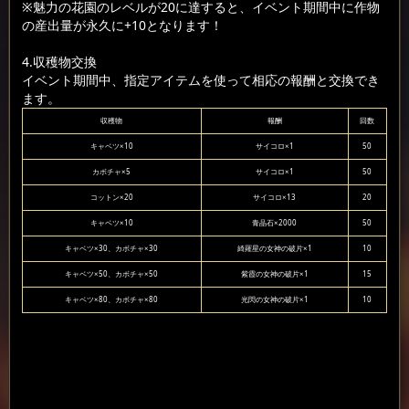
※魅力の花園のレベルが20に達すると、イベント期間中に作物
の産出量が永久に+10となります！
4.収穫物交換
イベント期間中、指定アイテムを使って相応の報酬と交換でき
ます。
収穫物
報酬
回数
キャベツ×10
サイコロ×1
50
カボチャ×5
サイコロ×1
50
コットン×20
サイコロ×13
20
キャベツ×10
青晶石×2000
50
キャベツ×30、カボチャ×30
綺羅星の女神の破片×1
10
キャベツ×50、カボチャ×50
紫霞の女神の破片×1
15
キャベツ×80、カボチャ×80
光閃の女神の破片×1
10