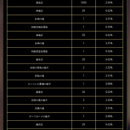
青晶石
1000
2.65%
神魂石
20
6.62%
女神の魂
1
3.31%
特級宝物自選箱
1
0.33%
神魂石
20
6.62%
女神の魂
1
3.31%
特級英霊自選箱
1
0.33%
錬衣石
20
6.62%
自然の聖装の破片
2
2.32%
衣装の魂
1
3.31%
オシャレの夏服の破片
1
0.99%
錬翼石
20
6.62%
自然の翼の破片
2
2.32%
光翼の魂
1
3.31%
サーフボードの破片
1
0.99%
錬武石
20
6.62%