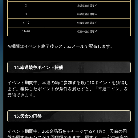
2
史詩従者自選箱×1
3
特級従者自選箱×2
4~10
特級従者自選箱×1
11~20
従者の魂自選箱×5
※報酬はイベント終了後システムメールで配布します。
14.幸運競争ポイント報酬
イベント期間中、幸運の箱に参加する度に10ポイントを獲得し
ます。獲得したポイントが条件を満たすと、「幸運コイン」を
受領できます。
15.天命の円盤
イベント期間中、260金晶石をチャージするたびに、天命の円
盤を回すチャンスが１回獲得できます。回すと、一定の確率で