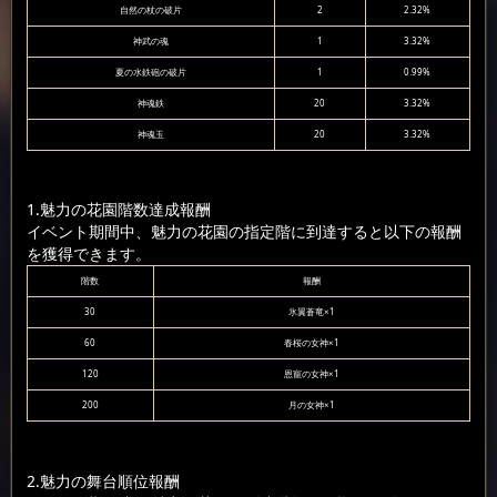
自然の杖の破片
2
2.32%
神武の魂
1
3.32%
夏の水鉄砲の破片
1
0.99%
神魂鉄
20
3.32%
神魂玉
20
3.32%
1.魅力の花園階数達成報酬
イベント期間中、魅力の花園の指定階に到達すると以下の報酬
を獲得できます。
階数
報酬
30
氷翼蒼竜×1
60
春桜の女神×1
120
恩寵の女神×1
200
月の女神×1
2.魅力の舞台順位報酬