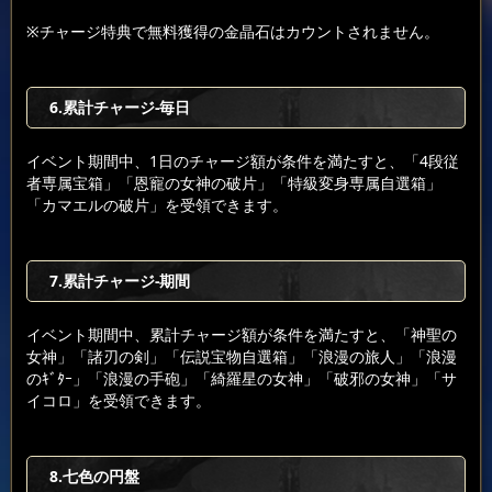
※チャージ特典で無料獲得の金晶石はカウントされません。
6.累計チャージ-毎日
イベント期間中、1日のチャージ額が条件を満たすと、「4段従
者専属宝箱」「恩寵の女神の破片」「特級変身専属自選箱」
「カマエルの破片」を受領できます。
7.累計チャージ-期間
イベント期間中、累計チャージ額が条件を満たすと、「神聖の
女神」「諸刃の剣」「伝説宝物自選箱」「浪漫の旅人」「浪漫
のｷﾞﾀｰ」「浪漫の手砲」「綺羅星の女神」「破邪の女神」「サ
イコロ」を受領できます。
8.七色の円盤