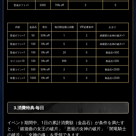
育成ギフト×1
5000
70% off
3
0
内容
金晶石
割引
毎日限定購入回数
VIP必要条件
おまけ
育成ギフト×1
50
50% off
1
2
綺羅星の女神の破片×1
育成ギフト×1
100
0% off
5
2
綺羅星の女神の破片×1
育成ギフト×1
100
0% off
20
0
青晶石×500
サイコロ×10
100
0% off
999
0
青晶石×500
幸運コイン×1
500
50% off
2
2
青晶石×2500
幸運コイン×1
1000
0% off
5
0
青晶石×2500
3.消費特典-毎日
イベント期間中、1日の累計消費額（金晶石）が条件を満たす
と、「嬉遊曲の女王の破片」「恩寵の女神の破片」「闇竜騎士
の破片」「女神の魂」を受領できます。