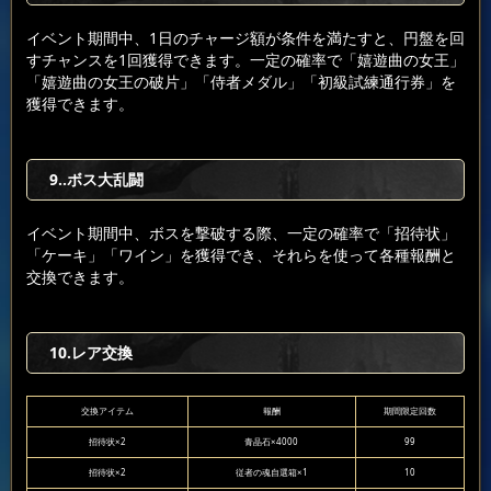
イベント期間中、1日のチャージ額が条件を満たすと、円盤を回
すチャンスを1回獲得できます。一定の確率で「嬉遊曲の女王」
「嬉遊曲の女王の破片」「侍者メダル」「初級試練通行券」を
獲得できます。
9..ボス大乱闘
イベント期間中、ボスを撃破する際、一定の確率で「招待状」
「ケーキ」「ワイン」を獲得でき、それらを使って各種報酬と
交換できます。
10.レア交換
交換アイテム
報酬
期間限定回数
招待状×2
青晶石×4000
99
招待状×2
従者の魂自選箱×1
10