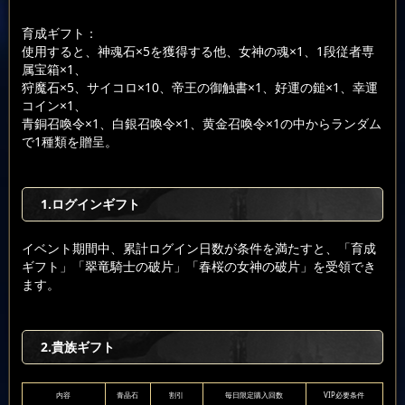
育成ギフト：
使用すると、神魂石×5を獲得する他、女神の魂×1、1段従者専
属宝箱×1、
狩魔石×5、サイコロ×10、帝王の御触書×1、好運の鎚×1、幸運
コイン×1、
青銅召喚令×1、白銀召喚令×1、黄金召喚令×1の中からランダム
で1種類を贈呈。
1.ログインギフト
イベント期間中、累計ログイン日数が条件を満たすと、「育成
ギフト」「翠竜騎士の破片」「春桜の女神の破片」を受領でき
ます。
2.貴族ギフト
内容
青晶石
割引
毎日限定購入回数
VIP必要条件