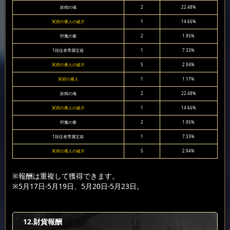
妖精の魂
2
22.48%
冥府の番人の破片
1
14.66%
狩魔の書
2
1.95%
1段従者専属宝箱
1
7.33%
冥府の番人の破片
5
2.94%
冥府の番人
1
1.17%
妖精の魂
2
22.48%
冥府の番人の破片
1
14.66%
狩魔の書
2
1.95%
1段従者専属宝箱
1
7.33%
冥府の番人の破片
5
2.94%
※報酬は重複して獲得できます。
※5月17日-5月19日、5月20日-5月23日。
12.財貨報酬