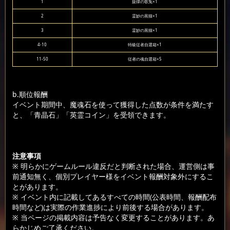
1
旋律の歌兎×1
2
霊妙の黒猫×1
3
霊妙の黒猫×1
4-10
特級従者自選箱×1
11-50
従者の魂自選箱×5
b.順位報酬
イベント期間中、魔魂石を使って獲得した点数が条件を満たす
と、「青晶石」「英霊コイン」を受領できます。
注意事項
※ 明らかにゲームルール違反だと判断された場合、運営側は事
前通知無く、個別プレイヤー様をイベント報酬対象外にするこ
とがあります。
※ イベント内に記載してあるすべての時間(公表時間、報酬配布
時間など)は実際の作業進捗により前後する場合があります。
※ 当ページの掲載内容は予告なく変更することがあります。あ
らかじめご了承ください。