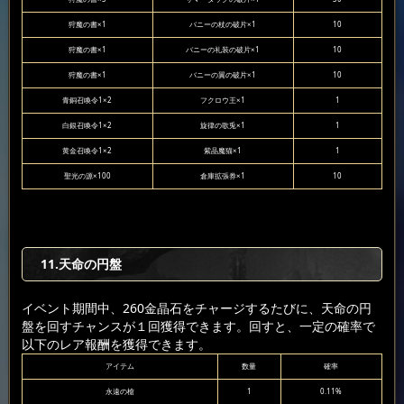
狩魔の書×1
バニーの杖の破片×1
10
狩魔の書×1
バニーの礼装の破片×1
10
狩魔の書×1
バニーの翼の破片×1
10
青銅召喚令1×2
フクロウ王×1
1
白銀召喚令1×2
旋律の歌兎×1
1
黄金召喚令1×2
紫晶魔猫×1
1
聖光の源×100
倉庫拡張券×1
10
11.天命の円盤
イベント期間中、260金晶石をチャージするたびに、天命の円
盤を回すチャンスが１回獲得できます。回すと、一定の確率で
以下のレア報酬を獲得できます。
アイテム
数量
確率
永遠の槍
1
0.11%