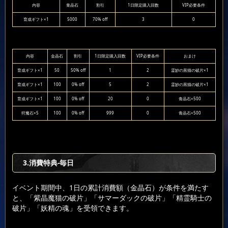
内容
青晶石
割引
1日限定購入回数
VIP必要条件
育成ギフト×1
5000
70% off
3
0
内容
金晶石
割引
1日限定購入回数
VIP必要条件
おまけ
育成ギフト×1
50
50% off
1
2
霊妙の黒猫の破片×1
育成ギフト×1
100
0% off
5
2
霊妙の黒猫の破片×1
育成ギフト×1
100
0% off
20
0
青晶石×500
狩魔石×5
100
0% off
999
0
青晶石×500
3.消費特典-毎日
イベント期間中、1日の累計消費額（金晶石）が条件を満たす
と、「紫晶魔猫の破片」「サマーダックの破片」「精霊騎士の
破片」「妖精の魂」を受領できます。