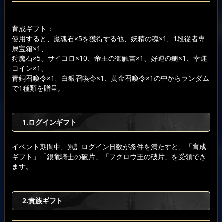
育成ギフト：
使用すると、魔魂石×5を獲得する他、妖精の魂×1、1段従者専
属宝箱×1、
狩魔石×5、サイコロ×10、帝王の御触書×1、好運の鎚×1、幸運
コイン×1、
青銅召喚令×1、白銀召喚令×1、黄金召喚令×1の中からランダム
で1種類を贈呈。
1.ログインギフト
イベント期間中、累計ログイン日数が条件を満たすと、「育成
ギフト」「銀竜騎士の破片」「フクロウ王の破片」を受領でき
ます。
2.貴族ギフト