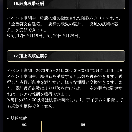
16.狩魔段階報酬
イベント期間中、狩魔の道の指定された階数をクリアすれば、
「金色符文自選箱」「旋律の歌兎の破片」「微風の妖精の破
片」を受領できます。
※5月17日-5月19日、5月20日-5月23日。
17.頂上表順位競争
イベント期間：2023年5月21日00：01-2023年5月21日23：59
イベント期間中、魔魂石を消費すると点数を獲得できます。獲
得した点数が条件を満たすと、様々な報酬と交換できます。ま
た、累計獲得点数により順位を付けられ、一定の順位に到達す
れば、レアな報酬を獲得できます。
※毎日の23：00以降は決算の時間になり、アイテムを消費して
も点数を獲得できません。
a.順位報酬
順位
報酬