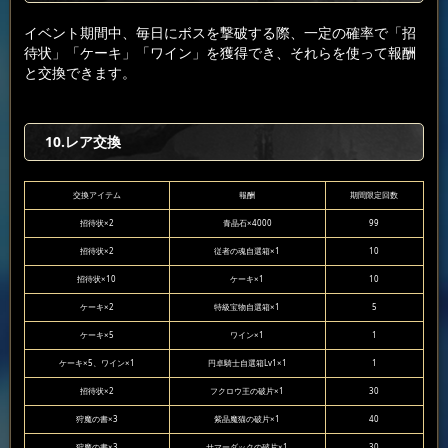
イベント期間中、毎日にボスを撃破する際、一定の確率で「招
待状」「ケーキ」「ワイン」を獲得でき、それらを使って報酬
と交換できます。
10.レア交換
交換アイテム
報酬
期間限定回数
招待状×2
青晶石×4000
99
招待状×2
従者の魂自選箱×1
10
招待状×10
ケーキ×1
10
ケーキ×2
特級宝物自選箱×1
5
ケーキ×5
ワイン×1
1
ケーキ×5、ワイン×1
円卓騎士自選箱Lv1×1
1
招待状×2
フクロウ王の破片×1
30
狩魔の書×3
紫晶魔猫の破片×1
40
狩魔の書×3
サマーダックの破片×1
30