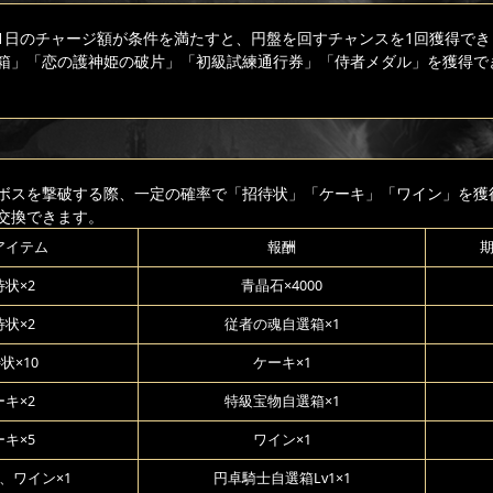
1日のチャージ額が条件を満たすと、円盤を回すチャンスを1回獲得でき
箱」「恋の護神姫の破片」「初級試練通行券」「侍者メダル」を獲得で
ボスを撃破する際、一定の確率で「招待状」「ケーキ」「ワイン」を獲
交換できます。
アイテム
報酬
状×2
青晶石×4000
状×2
従者の魂自選箱×1
状×10
ケーキ×1
キ×2
特級宝物自選箱×1
キ×5
ワイン×1
、ワイン×1
円卓騎士自選箱Lv1×1