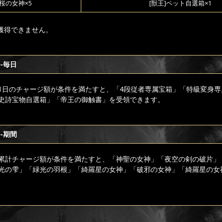
桜の女神×5
[獣王]ペット自選箱×1
獲得できません。
-毎日
1日のチャージ額が条件を満たすと、「4段従者専属宝箱」「特級変身専
史詩宝物自選箱」「帝王の御触書」を受領できます。
-期間
累計チャージ額が条件を満たすと、「神聖の女神」「夜空の剣の破片」
光の雫」「緑光の羽根」「綺羅星の女神」「破邪の女神」「綺羅星の女