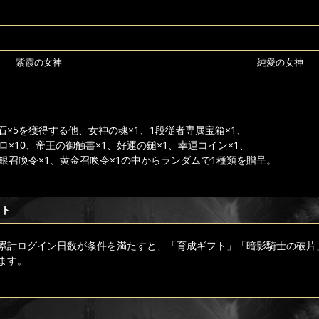
紫霞の女神
純愛の女神
×5を獲得する他、女神の魂×1、1段従者専属宝箱×1、
ロ×10、帝王の御触書×1、好運の鎚×1、幸運コイン×1、
白銀召喚令×1、黄金召喚令×1の中からランダムで1種類を贈呈。
フト
累計ログイン日数が条件を満たすと、「育成ギフト」「暗影騎士の破片
ます。