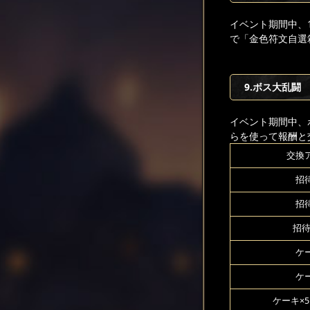
イベント期間中、
で「金色符文自選
9.ボス大乱闘
イベント期間中、
らを使って報酬と
交換
招待
招待
招待
ケー
ケー
ケーキ×5