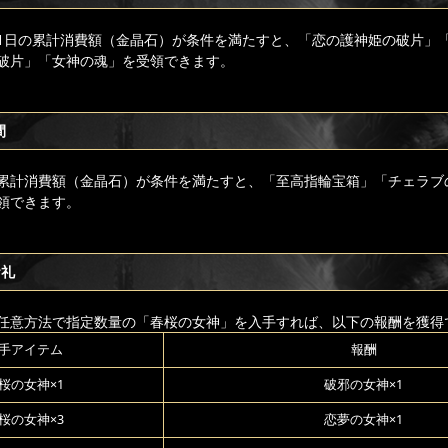
1日の累計消費額（金晶石）が条件を満たすと、「恋の護神姫の破片」
破片」「女神の魂」を受領できます。
間
累計消費額（金晶石）が条件を満たすと、「至高指輪宝箱」「チェラブ
領できます。
お礼
任意方法で指定数量の「春桜の女神」を入手すれば、以下の報酬を獲得
手アイテム
報酬
桜の女神×1
破邪の女神×1
桜の女神×3
恋夢の女神×1