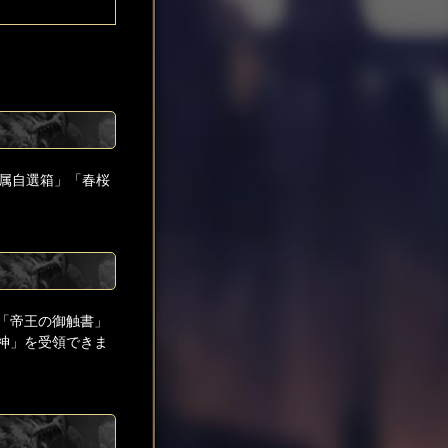
属自選箱」「春桜
「帝王の御触書」
神」を受領できま