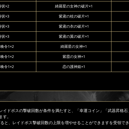
状×2
綺羅星の女神の破片×1
状×3
紫鳶の杖の破片×1
状×3
紫鳶の衣の破片×1
状×3
紫鳶の翼の破片×1
喚令1×2
綺羅星の女神×1
喚令1×2
紫霞の女神×1
喚令1×2
恋の護神姫×1
レイドボスの撃破回数が条件を満たすと、「幸運コイン」「武器昇格石
ます。
上げると、レイドボス撃破回数の上限を増やせることができますを受領で