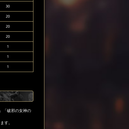
30
20
20
20
1
1
1
」「破邪の女神の
きます。