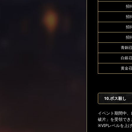
招待
招待
招待
招待
青銅召
白銀召
黄金召
10.ボス殺し
イベント期間中、
破片」を受領でき
※VIPレベルを