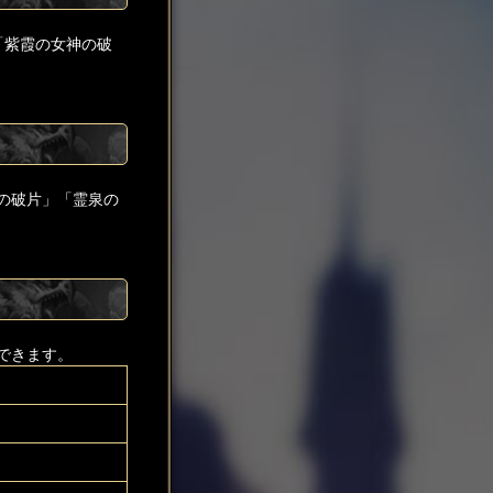
「紫霞の女神の破
の破片」「霊泉の
できます。