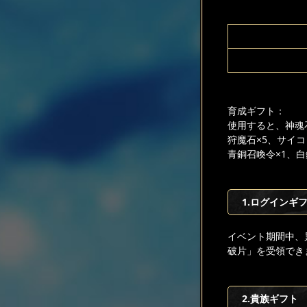
育成ギフト：
使用すると、神魂石
狩魔石×5、サイコ
青銅召喚令×1、
1.ログインギ
イベント期間中、
破片」を受領でき
2.貴族ギフト