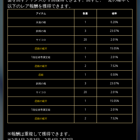
以下のレア報酬を獲得できます。
アイテム
数量
確率
永遠の槍
1
0.20%
妖精の魂
3
23.07%
サイコロ
20
2.01%
恋姫の破片
1
15.05%
1段従者専属宝箱
1
2.01%
恋姫の破片
2
7.52%
恋姫
1
0.50%
妖精の魂
3
23.07%
サイコロ
20
2.01%
恋姫の破片
1
15.05%
1段従者専属宝箱
1
2.01%
恋姫の破片
2
7.52%
※報酬は重複して獲得できます。
※2月1日-2月3日、2月4日-2月7日。