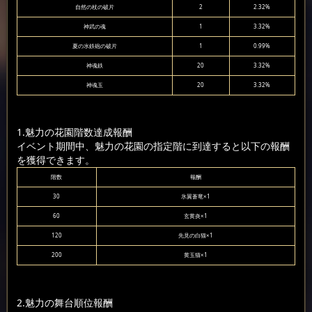
自然の杖の破片
2
2.32%
神武の魂
1
3.32%
夏の水鉄砲の破片
1
0.99%
神魂鉄
20
3.32%
神魂玉
20
3.32%
1.魅力の花園階数達成報酬
イベント期間中、魅力の花園の指定階に到達すると以下の報酬
を獲得できます。
階数
報酬
30
氷翼蒼竜×1
60
玄黄炎×1
120
先見の白猫×1
200
黄玉猫×1
2.魅力の舞台順位報酬