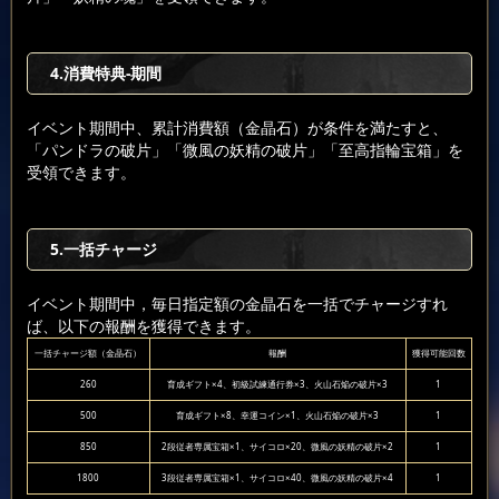
4.消費特典-期間
イベント期間中、累計消費額（金晶石）が条件を満たすと、
「パンドラの破片」「微風の妖精の破片」「至高指輪宝箱」を
受領できます。
5.一括チャージ
イベント期間中，毎日指定額の金晶石を一括でチャージすれ
ば、以下の報酬を獲得できます。
一括チャージ額（金晶石）
報酬
獲得可能回数
260
育成ギフト×4、初級試練通行券×3、火山石焔の破片×3
1
500
育成ギフト×8、幸運コイン×1、火山石焔の破片×3
1
850
2段従者専属宝箱×1、サイコロ×20、微風の妖精の破片×2
1
1800
3段従者専属宝箱×1、サイコロ×40、微風の妖精の破片×4
1