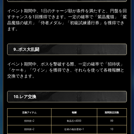
イベント期間中、1日のチャージ額が条件を満たすと、円盤を回
すチャンスを1回獲得できます。一定の確率で「紫晶魔猫」「紫
晶魔猫の破片」「侍者メダル」「初級試練通行券」を獲得でき
ます。
9..ボス大乱闘
イベント期間中、ボスを撃破する際、一定の確率で「招待状」
「ケーキ」「ワイン」を獲得でき、それらを使って各種報酬と
交換できます。
10.レア交換
交換アイテム
報酬
期間限定回数
招待状×2
青晶石×4000
99
招待状×2
従者の魂自選箱×1
10