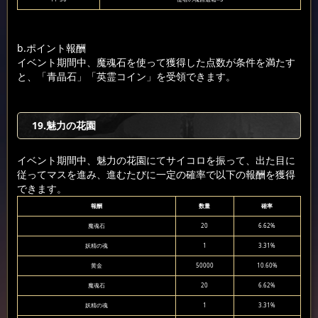
b.ポイント報酬
イベント期間中、魔魂石を使って獲得した点数が条件を満たす
と、「青晶石」「英霊コイン」を受領できます。
19.魅力の花園
イベント期間中、魅力の花園にてサイコロを振って、出た目に
従ってマスを進み、進むたびに一定の確率で以下の報酬を獲得
できます。
報酬
数量
確率
魔魂石
20
6.62%
妖精の魂
1
3.31%
黄金
50000
10.60%
魔魂石
20
6.62%
妖精の魂
1
3.31%