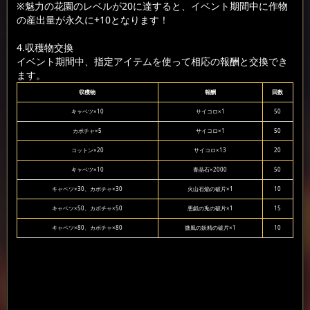
※魅力の花園のレベルが20に達すると、イベント期間中に作物
の産出量が永久に+10となります！
4.収穫物交換
イベント期間中、指定アイテムを使って相応の報酬と交換でき
ます。
収穫物
報酬
回数
キャベツ×10
サイコロ×1
50
カボチャ×5
サイコロ×1
50
コットン×20
サイコロ×13
20
キャベツ×10
青晶石×2000
50
キャベツ×30、カボチャ×30
火山石焔の破片×1
10
キャベツ×50、カボチャ×50
悪戯の兎の破片×1
15
キャベツ×80、カボチャ×80
微風の妖精の破片×1
10