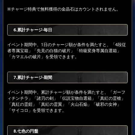
※チャージ特典で無料獲得の金晶石はカウントされません。
6.累計チャージ-毎日
イベント期間中、1日のチャージ額が条件を満たすと、「4段従
者専属宝箱」「先見の白猫の破片」「特級変身専属自選箱」
「カマエルの破片」を受領できます。
7.累計チャージ-期間
イベント期間中、累計チャージ額が条件を満たすと、「ガーフ
ィチンチラ」「諸刃の剣」「伝説宝物自選箱」「真紅の霊槍」
「真紅の霊鎧」「真紅の霊翼」「火山石焔」「破邪の女神」
「サイコロ」を受領できます。
8.七色の円盤