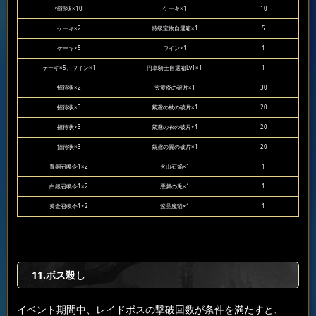
招待状×10
ケーキ×1
10
ケーキ×2
特級宝物自選箱×1
5
ケーキ×5
ワイン×1
1
ケーキ×5、ワイン×1
円卓騎士自選箱Lv1×1
1
招待状×2
玄黄炎の破片×1
30
招待状×3
紫鳶の杖の破片×1
20
招待状×3
紫鳶の衣の破片×1
20
招待状×3
紫鳶の翼の破片×1
20
青銅召喚令1×2
火山石焔×1
1
白銀召喚令1×2
悪戯の兎×1
1
黄金召喚令1×2
紫晶魔猫×1
1
11.ボス殺し
イベント期間中、レイドボスの撃破回数が条件を満たすと、