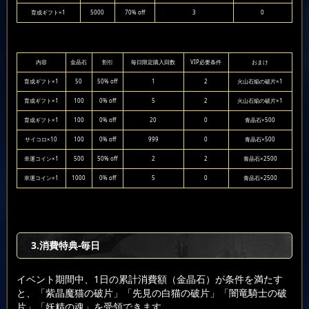
育成ギフト×1
5000
70% off
3
0
内容
金晶石
割引
毎日限定購入回数
VIP必要条件
おまけ
育成ギフト×1
50
50% off
1
2
火山石焔の破片×1
育成ギフト×1
100
0% off
5
2
火山石焔の破片×1
育成ギフト×1
100
0% off
20
0
青晶石×500
サイコロ×10
100
0% off
999
0
青晶石×500
幸運コイン×1
500
50% off
2
2
青晶石×2500
幸運コイン×1
1000
0% off
5
0
青晶石×2500
3.消費特典-毎日
イベント期間中、1日の累計消費額（金晶石）が条件を満たす
と、「紫晶魔猫の破片」「先見の白猫の破片」「闇竜騎士の破
片」「妖精の魂」を受領できます。