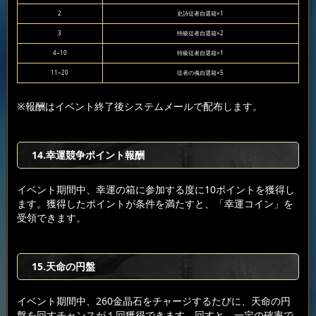
2
史詩従者自選箱×1
3
特級従者自選箱×2
4~10
特級従者自選箱×1
11~20
従者の魂自選箱×5
※報酬はイベント終了後システムメールで配布します。
14.幸運競争ポイント報酬
イベント期間中、幸運の箱に参加する度に10ポイントを獲得し
ます。獲得したポイントが条件を満たすと、「幸運コイン」を
受領できます。
15.天命の円盤
イベント期間中、260金晶石をチャージするたびに、天命の円
盤を回すチャンスが１回獲得できます。回すと、一定の確率で