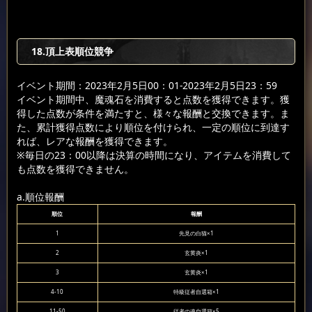
18.頂上表順位競争
イベント期間：2023年2月5日00：01-2023年2月5日23：59
イベント期間中、魔魂石を消費すると点数を獲得できます。獲
得した点数が条件を満たすと、様々な報酬と交換できます。ま
た、累計獲得点数により順位を付けられ、一定の順位に到達す
れば、レアな報酬を獲得できます。
※毎日の23：00以降は決算の時間になり、アイテムを消費して
も点数を獲得できません。
a.順位報酬
順位
報酬
1
先見の白猫×1
2
玄黄炎×1
3
玄黄炎×1
4-10
特級従者自選箱×1
11-50
従者の魂自選箱×5