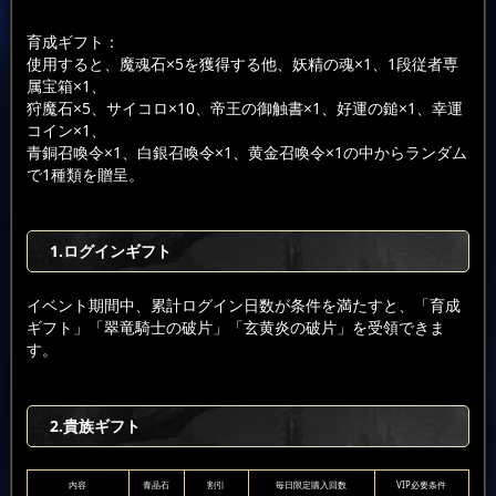
育成ギフト：
使用すると、魔魂石×5を獲得する他、妖精の魂×1、1段従者専
属宝箱×1、
狩魔石×5、サイコロ×10、帝王の御触書×1、好運の鎚×1、幸運
コイン×1、
青銅召喚令×1、白銀召喚令×1、黄金召喚令×1の中からランダム
で1種類を贈呈。
1.ログインギフト
イベント期間中、累計ログイン日数が条件を満たすと、「育成
ギフト」「翠竜騎士の破片」「玄黄炎の破片」を受領できま
す。
2.貴族ギフト
内容
青晶石
割引
毎日限定購入回数
VIP必要条件