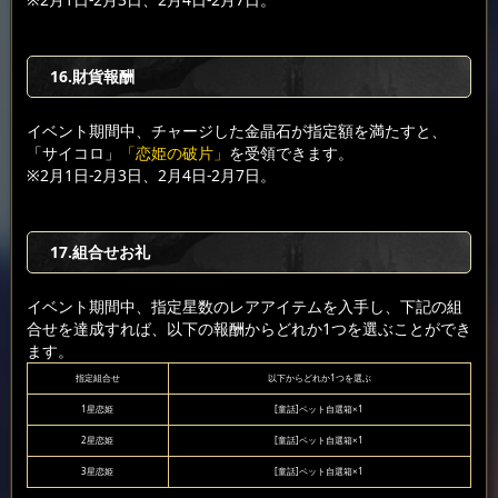
16.財貨報酬
イベント期間中、チャージした金晶石が指定額を満たすと、
「サイコロ」
「恋姫の破片」
を受領できます。
※2月1日-2月3日、2月4日-2月7日。
17.組合せお礼
イベント期間中、指定星数のレアアイテムを入手し、下記の組
合せを達成すれば、以下の報酬からどれか1つを選ぶことができ
ます。
指定組合せ
以下からどれか1つを選ぶ
1星恋姫
[童話]ペット自選箱×1
2星恋姫
[童話]ペット自選箱×1
3星恋姫
[童話]ペット自選箱×1