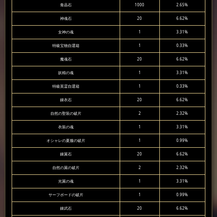
青晶石
1000
2.65%
神魂石
20
6.62%
女神の魂
1
3.31%
特級宝物自選箱
1
0.33%
魔魂石
20
6.62%
妖精の魂
1
3.31%
特級英霊自選箱
1
0.33%
錬衣石
20
6.62%
自然の聖装の破片
2
2.32%
衣装の魂
1
3.31%
オシャレの夏服の破片
1
0.99%
錬翼石
20
6.62%
自然の翼の破片
2
2.32%
光翼の魂
1
3.31%
サーフボードの破片
1
0.99%
錬武石
20
6.62%