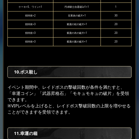
ケーキ×5、ワイン×1
円卓騎士自選箱Lv1×1
1
招待状×2
玄黄炎の破片×1
30
招待状×3
紫鳶の杖の破片×1
20
招待状×3
紫鳶の衣の破片×1
20
招待状×3
紫鳶の翼の破片×1
20
10.ボス殺し
イベント期間中、レイドボスの撃破回数が条件を満たすと、
「幸運コイン」「武器昇格石」「モキュモキュの破片」を受領
できます。
※VIPレベルを上げると、レイドボス撃破回数の上限を増やせる
ことができますを受領できます。
11.幸運の箱