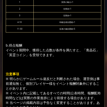
1
冥界の毒火×1
2
玄黄炎×1
3
玄黄炎×1
4-10
特級従者自選箱×1
11-50
従者の魂自選箱×5
b.得点報酬
イベント期間中、獲得した点数が条件を満たすと、「青晶石」
「英霊コイン」を受領できます。
注意事項
※ 明らかにゲームルール違反だと判断された場合、運営側は事
前通知無く、個別プレイヤー様をイベント報酬対象外にするこ
とがあります。
※ イベント内に記載してあるすべての時間(公表時間、報酬配布
時間など)は実際の作業進捗により前後する場合があります。
※ 当ページの掲載内容は予告なく変更することがあります。あ