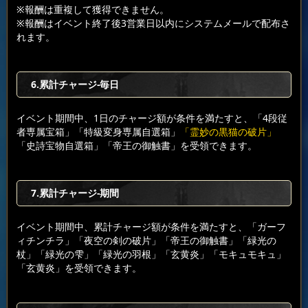
※報酬は重複して獲得できません。
※報酬はイベント終了後3営業日以内にシステムメールで配布さ
れます。
6.累計チャージ-毎日
イベント期間中、1日のチャージ額が条件を満たすと、「4段従
者専属宝箱」「特級変身専属自選箱」
「霊妙の黒猫の破片」
「史詩宝物自選箱」「帝王の御触書」を受領できます。
7.累計チャージ-期間
イベント期間中、累計チャージ額が条件を満たすと、「ガーフ
ィチンチラ」「夜空の剣の破片」「帝王の御触書」「緑光の
杖」「緑光の雫」「緑光の羽根」「玄黄炎」「モキュモキュ」
「玄黄炎」を受領できます。