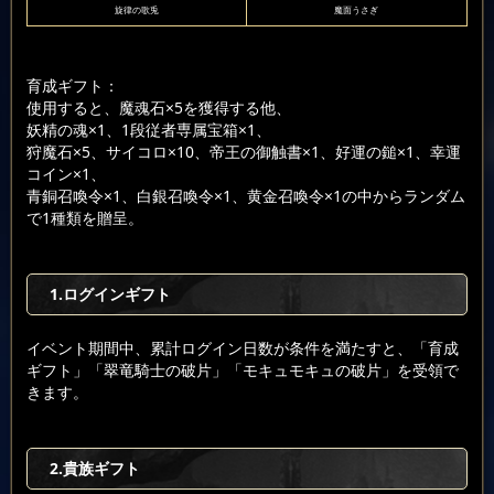
旋律の歌兎
魔面うさぎ
育成ギフト：
使用すると、魔魂石×5を獲得する他、
妖精の魂×1、1段従者専属宝箱×1、
狩魔石×5、サイコロ×10、帝王の御触書×1、好運の鎚×1、幸運
コイン×1、
青銅召喚令×1、白銀召喚令×1、黄金召喚令×1の中からランダム
で1種類を贈呈。
1.ログインギフト
イベント期間中、累計ログイン日数が条件を満たすと、「育成
ギフト」「翠竜騎士の破片」「モキュモキュの破片」を受領で
きます。
2.貴族ギフト