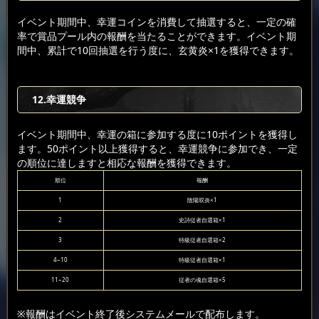
イベント期間中、幸運コインを消費して抽選すると、一定の確
率で賞品プール内の報酬を当たることができます。イベント期
間中、累計で10回抽選を行う度に、玄黄炎×1を獲得できます。
12.幸運競争
イベント期間中、幸運の箱に参加する度に10ポイントを獲得し
ます。50ポイント以上獲得すると、幸運競争に参加でき、一定
の順位に達しますと相応な報酬を獲得できます。
順位
報酬
1
陰陽双炎×1
2
史詩従者自選箱×1
3
特級従者自選箱×2
4~10
特級従者自選箱×1
11~20
従者の魂自選箱×5
※報酬はイベント終了後システムメールで配布します。