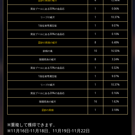
霊妙の黒猫の破片
4
12.96%
賞金プールにある50%の金晶石
1
0.06%
リハブの破片
1
10.37%
1段従者専属宝箱
1
9.07%
賞金プールにある30%の金晶石
1
0.10%
霊妙の黒猫の破片
8
6.48%
妖精の魂
10
16.50%
陰陽双炎の破片
8
3.24%
賞金プールにある10%の金晶石
1
0.32%
1段従者専属宝箱
1
9.07%
リハブの破片
1
10.37%
賞金プールにある20%の金晶石
1
0.16%
陰陽双炎の破片
16
1.62%
霊妙の黒猫
1
3.18%
※重複して獲得できます。
※11月16日-11月18日、11月19日-11月22日