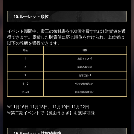
15.ルーレット順位
イベント期間中、帝王の御触書を100個消費すれば1財貨値を獲
得できます。累積した財貨値に応じ順位を付けられ、上位者は
以下の報酬を獲得できます。
順位
報酬
1
魔面うさぎ×1
2
冥界の毒火×1
3
陰陽双炎×1
4~10
史詩宝物自選箱×1
11~20
特級宝物自選箱×1
※11月16日-11月18日、11月19日-11月22日
※第二期イベントで【魔面うさぎ】を獲得可能
16.ルーレット財貨値交換