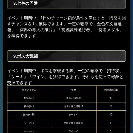
8.七色の円盤
イベント期間中、1日のチャージ額が条件を満たすと、円盤を回
すチャンスを1回獲得できます。一定の確率で「金色符文自選
箱」「冥界の毒火の破片」「初級試練通行券」「侍者メダル」
を獲得できます。
9.ボス大乱闘
イベント期間中、ボスを撃破する際、一定の確率で「招待状」
「ケーキ」「ワイン」を獲得できます。それらを使って報酬と
交換できます。
交換アイテム
報酬
期間限定回数
招待状×2
青晶石×4000
99
招待状×2
従者の魂自選箱×1
10
招待状×10
ケーキ×1
10
ケーキ×2
特級宝物自選箱×1
5
ケーキ×5
ワイン×1
1