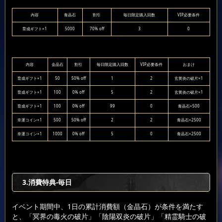
内容
青晶石
割引
毎日限定購入回数
VIP必要条件
育成ギフト×1
5000
70% off
3
0
内容
金晶石
割引
毎日限定購入回数
VIP必要条件
おまけ
育成ギフト×1
50
50% off
1
2
玄黄炎の破片×1
育成ギフト×1
100
0% off
5
2
玄黄炎の破片×1
育成ギフト×1
100
0% off
99
0
青晶石×500
幸運コイン×1
500
50% off
2
2
青晶石×2500
幸運コイン×1
1000
0% off
5
0
青晶石×2500
3.消費特典-毎日
イベント期間中、1日の累計消費額（金晶石）が条件を満たす
と、「冥界の毒火の破片」「陰陽双炎の破片」「精霊騎士の破