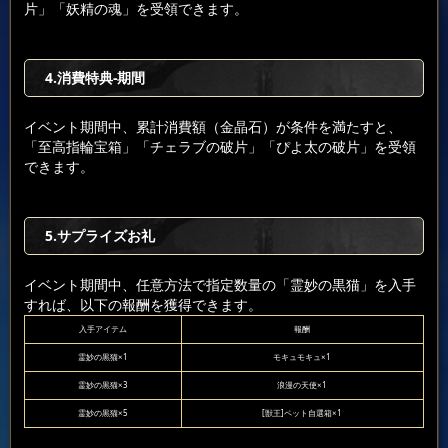
片」「妖精の魂」を受領できます。
4.消費特典-期間
イベント期間中、累計消費額（金晶石）が条件を満たすと、
「至高指輪宝箱」「チェラブの破片」「ぴよ太の破片」を受領
できます。
5.サプライズお礼
イベント期間中、任意方法で指定数量の「霊妙の黒猫」を入手
すれば、以下の報酬を獲得できます。
入手アイテム
報酬
霊妙の黒猫×1
モキュモキュ×1
霊妙の黒猫×3
浪漫の天使×1
霊妙の黒猫×5
[獣王]ペット自選箱×1