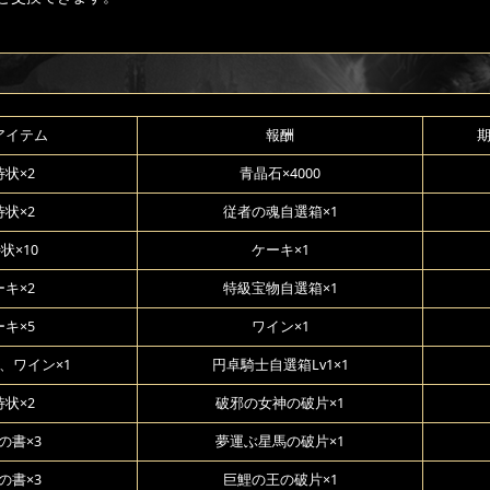
アイテム
報酬
状×2
青晶石×4000
状×2
従者の魂自選箱×1
状×10
ケーキ×1
キ×2
特級宝物自選箱×1
キ×5
ワイン×1
、ワイン×1
円卓騎士自選箱Lv1×1
状×2
破邪の女神の破片×1
の書×3
夢運ぶ星馬の破片×1
の書×3
巨鯉の王の破片×1