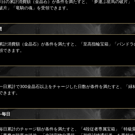
1日の累計消費額（金晶石）が条件を満たすと、「夢運ぶ星馬の破片」
破片」「竜騎の魂」を受領できます。
間
累計消費額（金晶石）が条件を満たすと、「至高指輪宝箱」「パンドラ
領できます。
ジ
一日累計で300金晶石以上をチャージした日数が条件を満たすと、「緑
できます。
-毎日
毎日累計のチャージ額が条件を満たすと、「4段従者専属宝箱」「特級