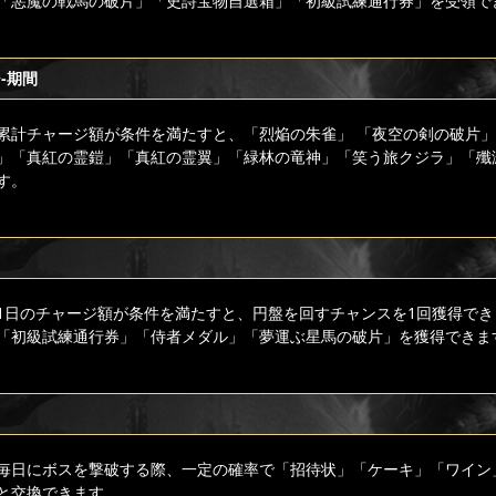
「悪魔の戦馬の破片」「史詩宝物自選箱」「初級試練通行券」を受領で
-期間
累計チャージ額が条件を満たすと、「烈焔の朱雀」 「夜空の剣の破片
」「真紅の霊鎧」「真紅の霊翼」「緑林の竜神」「笑う旅クジラ」「殲
す。
1日のチャージ額が条件を満たすと、円盤を回すチャンスを1回獲得でき
「初級試練通行券」「侍者メダル」「夢運ぶ星馬の破片」を獲得できま
毎日にボスを撃破する際、一定の確率で「招待状」「ケーキ」「ワイン
と交換できます。