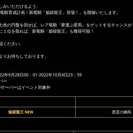
しみいただけるよう、
竜騎育成計画！新竜騎「焔獄龍王」登場！」を開催いたします。
七色の円盤を回せば、レア竜騎「夢運ぶ星馬」をゲットするチャンスが
に１位を取れば、新竜騎「焔獄龍王」も獲得可能！
認ください。
よりお待ちしております。
年9月28日00：01-2022年10月4日23：59
バー
のサーバーはイベント対象外
焔獄龍王 NEW
悪霊の鋼馬