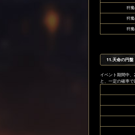
狩魔
狩魔
狩魔
11.天命の円盤
イベント期間中、
と、一定の確率で