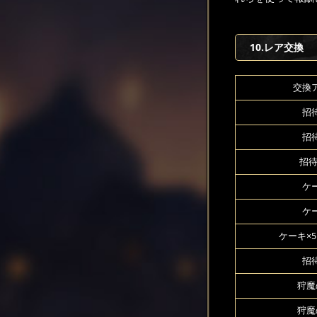
10.レア交換
交換
招待
招待
招待
ケー
ケー
ケーキ×5
招待
狩魔
狩魔