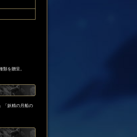
1種類を贈呈。
」「妖精の月船の