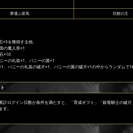
夢運ぶ星馬
巨鯉の王
石×5を獲得する他、
面の魔人形×1
石×10
ニーの礼装×1、バニーの翼×1
×1、バニーの礼装の破片×1、バニーの翼の破片×1の中からランダムで
フト
累計ログイン日数が条件を満たすと、「育成ギフト」「銀竜騎士の破片
ます。