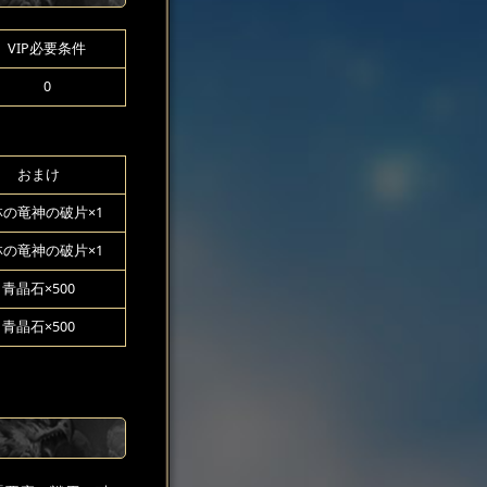
VIP必要条件
0
おまけ
林の竜神の破片×1
林の竜神の破片×1
青晶石×500
青晶石×500