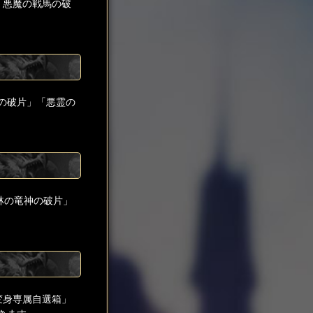
「悪魔の戦馬の破
の破片」「悪霊の
林の竜神の破片」
変身専属自選箱」