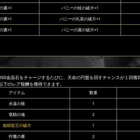
の書×1
バニーの杖の破片×1
の書×1
バニーの礼装の破片×1
の書×1
バニーの翼の破片×1
260金晶石をチャージするたびに、天命の円盤を回すチャンスが１回獲
以下のレア報酬を獲得できます。
アイテム
数量
永遠の槍
1
竜騎の魂
2
焔獄龍王の破片
1
狩魔の書
2