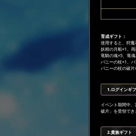
育成ギフト：
使用すると、狩魔
妖精の月船×1、両
竜騎の魂×5、竜魂
バニーの杖×1、バ
バニーの杖の破片
1.ログインギ
イベント期間中、
破片」を受領でき
2.貴族ギフト