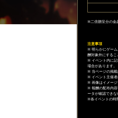
※二倍贈呈分の金
注意事項
※ 明らかにゲー
酬対象外にするこ
※ イベント内に
場合があります。
※ 当ページの掲
※ イベント主催
※ 画像はイメー
※ 報酬の配布内
ータが確認できな
※各イベントの時