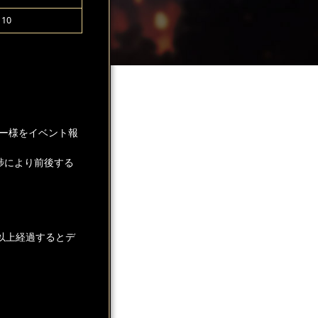
10
ー様をイベント報
捗により前後する
以上経過するとデ