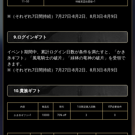
11~50
特級英霊自選箱×1
※（それぞれ7日間持続）7月27日-8月2日、8月3日-8月9日
9.ログインギフト
イベント期間中、累計ログイン日数が条件を満たすと、「かき
氷ギフト」「風竜騎士の破片」「緑林の竜神の破片」を受領で
きます。
※（それぞれ7日間持続）7月27日-8月2日、8月3日-8月9日
10.貴族ギフト
内容
青晶石
割引
1日限定購入回数
VIP必要条件
かき氷ギフト×1
10000
70% off
3
0