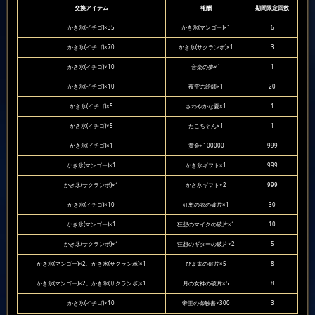
交換アイテム
報酬
期間限定回数
かき氷(イチゴ)×35
かき氷(マンゴー)×1
6
かき氷(イチゴ)×70
かき氷(サクランボ)×1
3
かき氷(イチゴ)×10
音楽の夢×1
1
かき氷(イチゴ)×10
夜空の絵師×1
20
かき氷(イチゴ)×5
さわやかな夏×1
1
かき氷(イチゴ)×5
たこちゃん×1
1
かき氷(イチゴ)×1
黄金×100000
999
かき氷(マンゴー)×1
かき氷ギフト×1
999
かき氷(サクランボ)×1
かき氷ギフト×2
999
かき氷(イチゴ)×10
狂想の衣の破片×1
30
かき氷(マンゴー)×1
狂想のマイクの破片×1
10
かき氷(サクランボ)×1
狂想のギターの破片×2
5
かき氷(マンゴー)×2、かき氷(サクランボ)×1
ぴよ太の破片×5
8
かき氷(マンゴー)×2、かき氷(サクランボ)×1
月の女神の破片×5
8
かき氷(イチゴ)×10
帝王の御触書×300
3