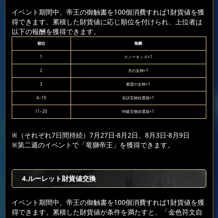
イベント期間中、帝王の御触書を100個消費すれば1財貨値を獲
得できます。累積した財貨値に応じ順位を付けられ、上位者は
以下の報酬を獲得できます。
順位
報酬
1
スノーキッズ×1
2
月の女神×1
3
紫霞の女神×1
4~10
史詩宝物自選箱×1
11~20
特級宝物自選箱×1
※（それぞれ7日間持続）7月27日-8月2日、8月3日-8月9日
※第二週のイベントで「竜獅帝王」を獲得できます。
4.ルーレット財貨値交換
イベント期間中、帝王の御触書を100個消費すれば1財貨値を獲
得できます。累積した財貨値が条件を満たすと、「金色符文自