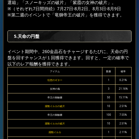
選箱」「スノーキッズの破片」「紫霞の女神の破片」。
※（それぞれ7日間持続）7月27日-8月2日、8月3日-8月9日
※第二週のイベントで「竜獅帝王の破片」を獲得できます。
5.天命の円盤
イベント期間中、260金晶石をチャージするたびに、天命の円
盤を回すチャンスが１回獲得できます。回すと、一定の確率で
以下のレア報酬を獲得できます。
アイテム
数量
確率
狂想のギター
1
0.21%
女神の魂
3
21.16%
帝王の御触書
50
15.11%
躍動イルカの破片
10
2.51%
帝王の御触書
100
7.55%
躍動イルカの破片
10
2.51%
躍動イルカ
1
2.11%