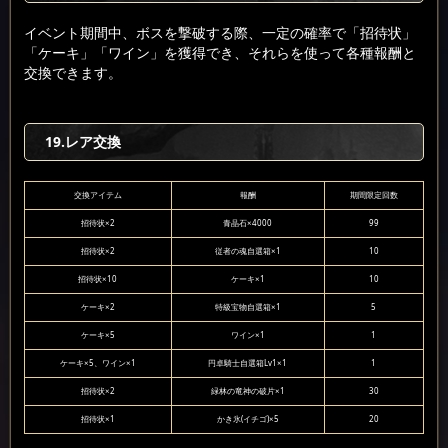
イベント期間中、ボスを撃破する際、一定の確率で「招待状」
「ケーキ」「ワイン」を獲得でき、それらを使って各種報酬と
交換できます。
19.レア交換
交換アイテム
報酬
期間限定回数
招待状×2
青晶石×4000
99
招待状×2
従者の魂自選箱×1
10
招待状×10
ケーキ×1
10
ケーキ×2
特級宝物自選箱×1
5
ケーキ×5
ワイン×1
1
ケーキ×5、ワイン×1
円卓騎士自選箱Lv1×1
1
招待状×2
緑林の竜神の破片×1
30
招待状×1
かき氷(イチゴ)×5
20