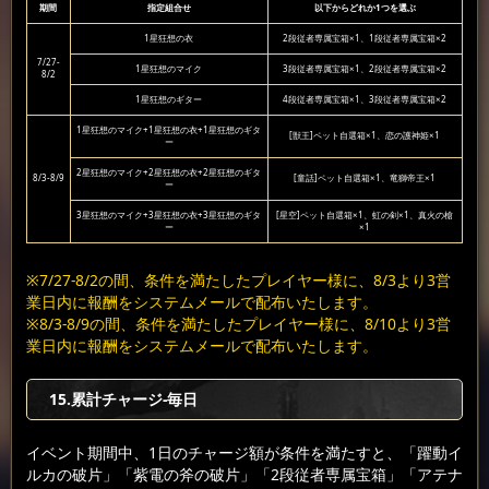
期間
指定組合せ
以下からどれか1つを選ぶ
1星狂想の衣
2段従者専属宝箱×1、1段従者専属宝箱×2
7/27-
1星狂想のマイク
3段従者専属宝箱×1、2段従者専属宝箱×2
8/2
1星狂想のギター
4段従者専属宝箱×1、3段従者専属宝箱×2
1星狂想のマイク+1星狂想の衣+1星狂想のギタ
[獣王]ペット自選箱×1、恋の護神姫×1
ー
2星狂想のマイク+2星狂想の衣+2星狂想のギタ
8/3-8/9
[童話]ペット自選箱×1、竜獅帝王×1
ー
3星狂想のマイク+3星狂想の衣+3星狂想のギタ
[星空]ペット自選箱×1、虹の剣×1、真火の槍
ー
×1
※7/27-8/2の間、条件を満たしたプレイヤー様に、8/3より3営
業日内に報酬をシステムメールで配布いたします。
※8/3-8/9の間、条件を満たしたプレイヤー様に、8/10より3営
業日内に報酬をシステムメールで配布いたします。
15.累計チャージ-毎日
イベント期間中、1日のチャージ額が条件を満たすと、「躍動イ
ルカの破片」「紫電の斧の破片」「2段従者専属宝箱」「アテナ