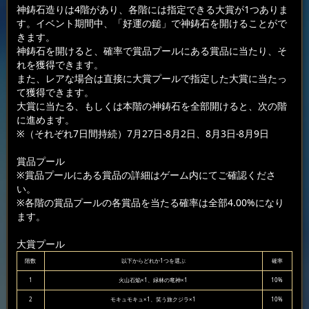
神鋳石造りは4階があり、各階には指定できる大賞が1つありま
す。イベント期間中、「好運の鎚」で神鋳石を開けることがで
きます。
神鋳石を開けると、確率で賞品プールにある賞品に当たり、そ
れを獲得できます。
また、レアな場合は直接に大賞プールで指定した大賞に当たっ
て獲得できます。
大賞に当たる、もしくは本階の神鋳石を全部開けると、次の階
に進めます。
※（それぞれ7日間持続）7月27日-8月2日、8月3日-8月9日
賞品プール
※賞品プールにある賞品の詳細はゲーム内にてご確認くださ
い。
※各階の賞品プールの各賞品を当たる確率は全部4.00%になり
ます。
大賞プール
階数
以下からどれか1つを選ぶ
確率
1
火山石焔×1、緑林の竜神×1
10%
2
モキュモキュ×1、笑う旅クジラ×1
10%