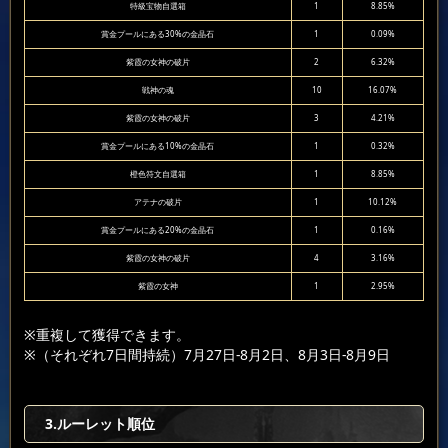
特級宝物自選箱
1
8.85%
賞金プールにある30%の金晶石
1
0.09%
紫霞の女神の破片
2
6.32%
戦神の魂
10
16.07%
紫霞の女神の破片
3
4.21%
賞金プールにある10%の金晶石
1
0.32%
橙色符文自選箱
1
8.85%
アテナの破片
1
10.12%
賞金プールにある20%の金晶石
1
0.16%
紫霞の女神の破片
4
3.16%
紫霞の女神
1
2.95%
※重複して獲得できます。
※（それぞれ7日間持続）7月27日-8月2日、8月3日-8月9日
3.ルーレット順位