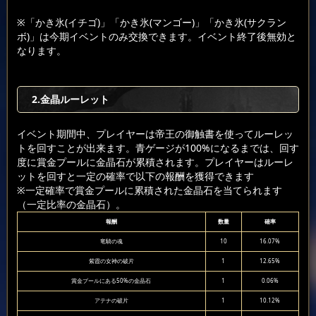
※「かき氷(イチゴ)」「かき氷(マンゴー)」「かき氷(サクラン
ボ)」は今期イベントのみ交換できます。イベント終了後無効と
なります。
2.金晶ルーレット
イベント期間中、プレイヤーは帝王の御触書を使ってルーレッ
トを回すことが出来ます。青ゲージが100%になるまでは、回す
度に賞金プールに金晶石が累積されます。プレイヤーはルーレ
ットを回すと一定の確率で以下の報酬を獲得できます
※一定確率で賞金プールに累積された金晶石を当てられます
（一定比率の金晶石）。
報酬
数量
確率
竜騎の魂
10
16.07%
紫霞の女神の破片
1
12.65%
賞金プールにある50%の金晶石
1
0.06%
アテナの破片
1
10.12%