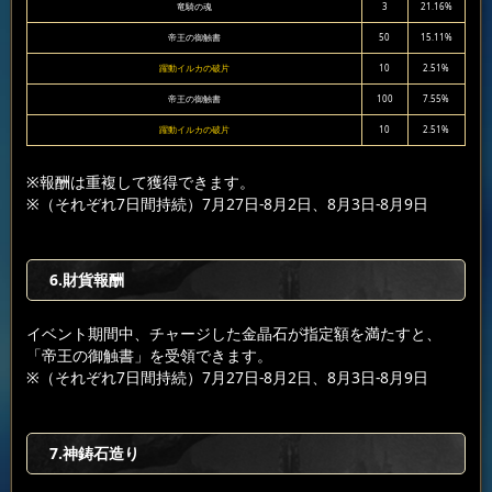
竜騎の魂
3
21.16%
帝王の御触書
50
15.11%
躍動イルカの破片
10
2.51%
帝王の御触書
100
7.55%
躍動イルカの破片
10
2.51%
※報酬は重複して獲得できます。
※（それぞれ7日間持続）7月27日-8月2日、8月3日-8月9日
6.財貨報酬
イベント期間中、チャージした金晶石が指定額を満たすと、
「帝王の御触書」を受領できます。
※（それぞれ7日間持続）7月27日-8月2日、8月3日-8月9日
7.神鋳石造り