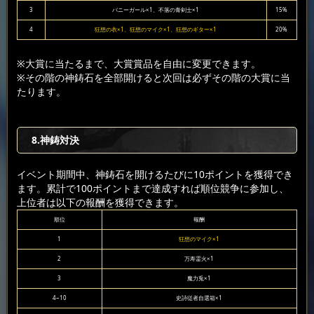
3
バニーガール×1、不落の青剣士×1
15%
4
狂想の衣×1、狂想のマイク×1、狂想のギター×1
20%
※大賞に当たるまで、大賞賞品を自由に変更できます。
※その階の神鋳石を全部開けると次回は必ずその階の大賞に当
たります。
8.神鋳対決
イベント期間中、神鋳石を開けるたびに10ポイントを獲得でき
ます。累計で100ポイントまで達成すれば順位競争に参加し、
上位者は以下の報酬を獲得できます。
順位
報酬
1
狂想のマイク×1
2
万寿霊火×1
3
魔力兎×1
4~10
史詩従者自選箱×1