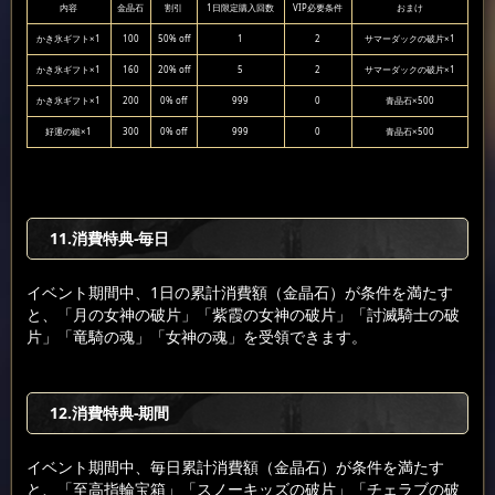
内容
金晶石
割引
1日限定購入回数
VIP必要条件
おまけ
かき氷ギフト×1
100
50% off
1
2
サマーダックの破片×1
かき氷ギフト×1
160
20% off
5
2
サマーダックの破片×1
かき氷ギフト×1
200
0% off
999
0
青晶石×500
好運の鎚×1
300
0% off
999
0
青晶石×500
11.消費特典-毎日
イベント期間中、1日の累計消費額（金晶石）が条件を満たす
と、「月の女神の破片」「紫霞の女神の破片」「討滅騎士の破
片」「竜騎の魂」「女神の魂」を受領できます。
12.消費特典-期間
イベント期間中、毎日累計消費額（金晶石）が条件を満たす
と、「至高指輪宝箱」「スノーキッズの破片」「チェラブの破