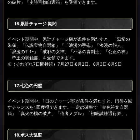
の破片」「史詩宝物自選箱」を受領できます。
16.累計チャージ-期間
イベント期間中、累計チャージ額が条件を満たすと、「烈焔の
朱雀」「伝説宝物自選箱」「「浪漫の手砲」「浪漫の旅人」
「浪漫のｷﾞﾀｰ」「破邪の女神」「不落の青剣士」「公正の神」
「帝王の御触書」を受領できます。
※（それぞれ7日間持続）7月27日-8月2日、8月3日-8月9日
17.七色の円盤
イベント期間中、1日のチャージ額が条件を満たすと、円盤を回
すチャンスを1回獲得できます。一定の確率で「金色符文自選
箱」「真火の槍の破片」「侍者メダル」「初級試練通行券」。
18.ボス大乱闘