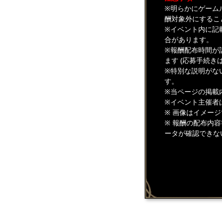
※明らかにゲーム
酬対象外にするこ
※イベント内に記
合があります。
※報酬配布時間が
ます (応募手続き
※特別な説明がな
す。
※当ページの掲載
※イベント主催者
※ 画像はイメー
※ 報酬の配布内
ータが確認できな