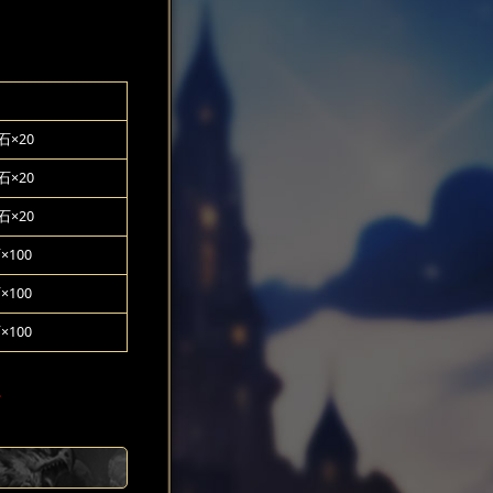
×20
×20
×20
100
100
100
。