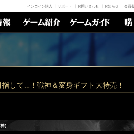
インコイン購入
サポート
お問い合わせ
お知らせ
会員登
目指して…！戦神＆変身ギフト大特売！
戦神）