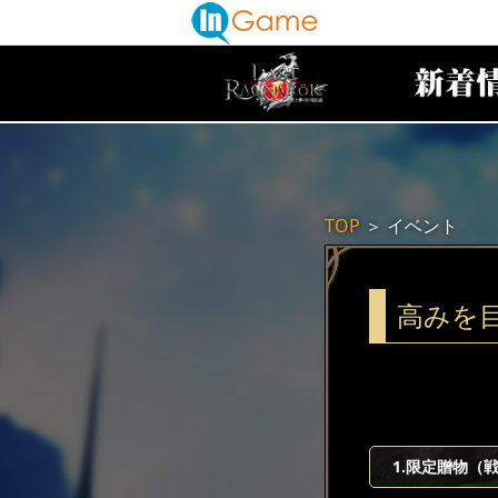
TOP
＞
イベント
高みを
1.限定贈物（