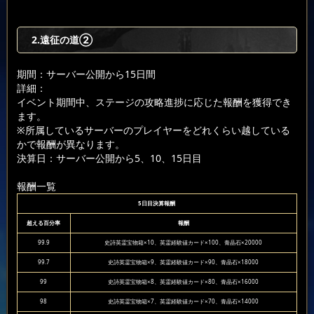
2.遠征の道②
期間：サーバー公開から15日間
詳細：
イベント期間中、ステージの攻略進捗に応じた報酬を獲得でき
ます。
※所属しているサーバーのプレイヤーをどれくらい越している
かで報酬が異なります。
決算日：サーバー公開から5、10、15日目
報酬一覧
5日目決算報酬
超える百分率
報酬
99.9
史詩英霊宝物箱×10、英霊経験値カード×100、青晶石×20000
99.7
史詩英霊宝物箱×9、英霊経験値カード×90、青晶石×18000
99
史詩英霊宝物箱×8、英霊経験値カード×80、青晶石×16000
98
史詩英霊宝物箱×7、英霊経験値カード×70、青晶石×14000