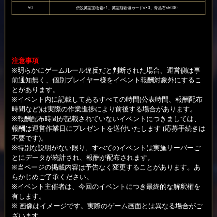
50
伝説英霊宝物箱×1、英霊経験値カード×30、青晶石×6000
注意事項
※明らかにゲームルール違反だと判断された場合、運営側は事
前通知無く、個別プレイヤー様をイベント報酬対象外にするこ
とがあります。
※イベント内に記載してあるすべての時間(公表時間、報酬配布
時間など)は実際の作業進捗により前後する場合があります。
※報酬配布時間が記載されていないイベントにつきましては、
報酬は運営作業日にプレゼントを送付いたします (応募手続きは
不要です)。
※特別な説明がない限り、すべてのイベントは実施サーバーご
とにデータが統計され、報酬が配布されます。
※当ページの掲載内容は予告なく変更することがあります。あ
らかじめご了承ください。
※イベント主催者は、今回のイベントにつき最終的な解釈権を
有します。
※ 画像はイメージです。実際のゲーム画面とは異なる場合がご
ざいます。