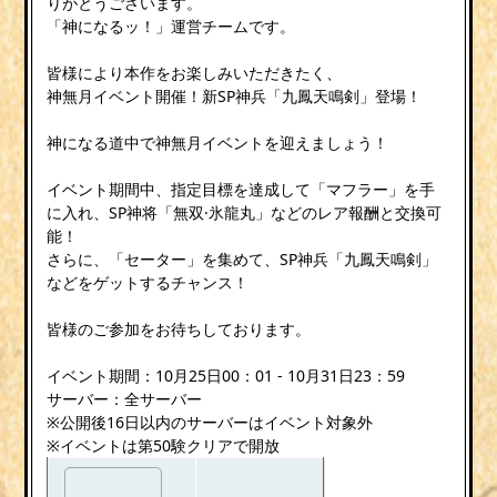
りがとうございます。
「神になるッ！」運営チームです。
皆様により本作をお楽しみいただきたく、
神無月イベント開催！新SP神兵「九鳳天鳴剣」登場！
神になる道中で神無月イベントを迎えましょう！
イベント期間中、指定目標を達成して「マフラー」を手
に入れ、SP神将「無双·氷龍丸」などのレア報酬と交換可
能！
さらに、「セーター」を集めて、SP神兵「九鳳天鳴剣」
などをゲットするチャンス！
皆様のご参加をお待ちしております。
イベント期間：10月25日00：01 - 10月31日23：59
サーバー：全サーバー
※公開後16日以内のサーバーはイベント対象外
※イベントは第50験クリアで開放