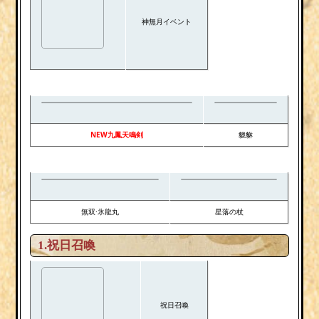
神無月イベント
NEW九鳳天鳴剣
貔貅
無双·氷龍丸
星落の杖
1.祝日召喚
祝日召喚