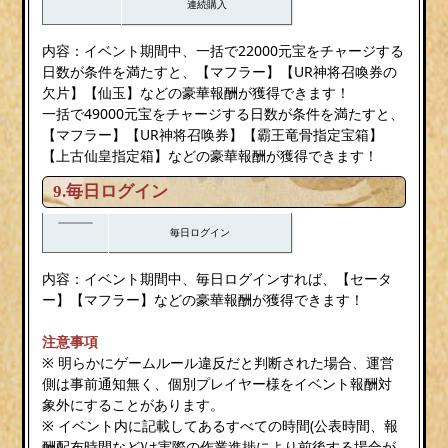
連続購入
内容：イベント期間中、一括で22000元宝をチャージする
日数が条件を満たすと、【マフラー】【UR神将召喚券の
欠片】【仙玉】などの豪華報酬が獲得できます！
一括で49000元宝をチャージする日数が条件を満たすと、
【マフラー】【UR神将召唤券】【霸王竜骨指定宝箱】
【上古仙皇指定箱】などの豪華報酬が獲得できます！
9.毎日ログイン
毎日ログイン
内容：イベント期間中、毎日ログインすれば、【セータ
ー】【マフラー】などの豪華報酬が獲得できます！
注意事項
※ 明らかにゲームルール違反だと判断された場合、運営
側は事前通知無く、個別プレイヤー様をイベント報酬対
象外にすることがあります。
※ イベント内に記載してあるすべての時間(公表時間、報
酬配布時間など)は実際の作業進捗により前後する場合が