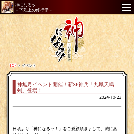
神になるッ！
－下剋上の修行伝－
TOP
＞
イベント
神無月イベント開催！新SP神兵「九鳳天鳴
剣」登場！
2024-10-23
日頃より「神になるッ！」をご愛顧頂きまして、誠にあ