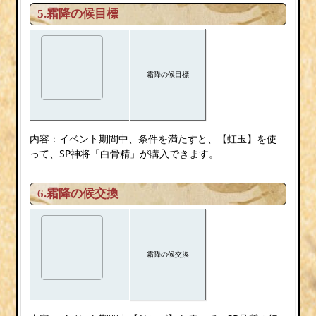
5.霜降の候目標
霜降の候目標
内容：イベント期間中、条件を満たすと、【虹玉】を使
って、SP神将「白骨精」が購入できます。
6.霜降の候交換
霜降の候交換