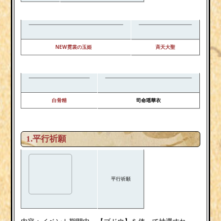
NEW霓裳の玉姫
斉天大聖
白骨精
司命瑶華衣
1.平行祈願
平行祈願