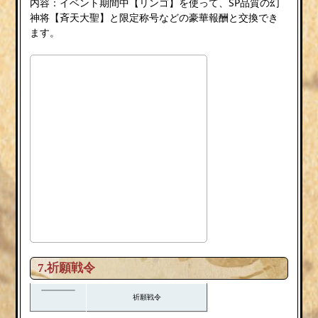
内容：イベント期間中【リンゴ】を使って、SP品質の幻
神将【斉天大聖】と限定称号などの豪華報酬と交換でき
ます。
7.祈願戦令
祈願戦令