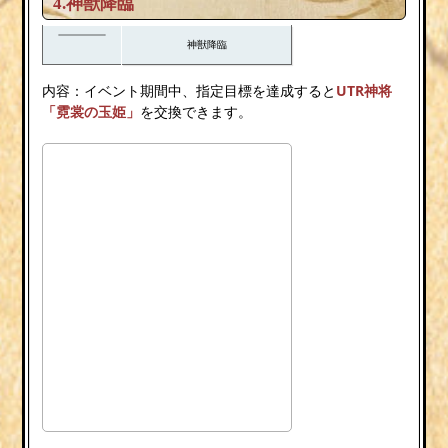
4.神獣降臨
神獣降臨
内容：イベント期間中、指定目標を達成すると
UTR神将
「霓裳の玉姫」
を交換できます。