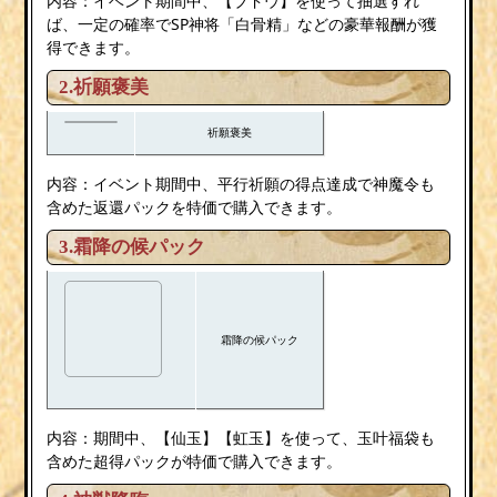
内容：イベント期間中、【ブドウ】を使って抽選すれ
ば、一定の確率でSP神将「白骨精」などの豪華報酬が獲
得できます。
2.祈願褒美
祈願褒美
内容：イベント期間中、平行祈願の得点達成で神魔令も
含めた返還パックを特価で購入できます。
3.霜降の候パック
霜降の候パック
内容：期間中、【仙玉】【虹玉】を使って、玉叶福袋も
含めた超得パックが特価で購入できます。