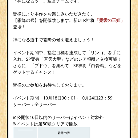
「神になるッ！」運営チームです。
皆様により本作をお楽しみいただきたく、
【霜降の候】を開催致します。新UTR神将
「霓裳の玉姫」
登場！
神になる道中で霜降の候を迎えましょう！
イベント期間中、指定目標を達成して「リンゴ」を手に
入れ、SP変身「斉天大聖」などのレア報酬と交換可能！
さらに、「ブドウ」を集めて、SP神将「白骨精」などを
ゲットするチャンス！
皆様のご参加をお待ちしております。
イベント期間：10月18日00：01 - 10月24日23：59
サーバー：全サーバー
※公開後16日以内のサーバーはイベント対象外
※イベントは第50験クリアで開放
霜降の候