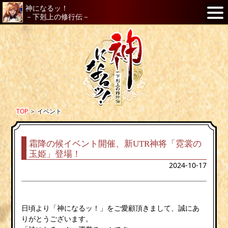
神になるッ！
－下剋上の修行伝－
TOP
＞
イベント
霜降の候イベント開催、新UTR神将「霓裳の
玉姫」登場！
2024-10-17
日頃より「神になるッ！」をご愛顧頂きまして、誠にあ
りがとうございます。