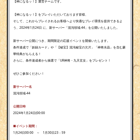
【神になるッ！】運営チームです。
【神になるッ！】をプレイいただいております皆様、
そして、これからプレイされるお客様へより快適なプレイ環境を提供できるよ
う、2024年1月24日 に、新サーバー「混沌領域-44」を公開いたしました。
新サーバー公開につき、期間限定の応援イベントを開催いたします。
条件達成で「妖録カード」や「【秘宝】混沌秘宝の欠片」「神将水晶」を含む豪
華特典がもらえる！
さらに、条件達成者から抽選で「UR神将・九天玄女」をプレゼント！
ぜひご参加ください！
新サーバー名
混沌領域-44
公開日時
2024年1月24日(00:00
■
イベント
期間
：
1月24日00:00
～ 1月30日
23：59