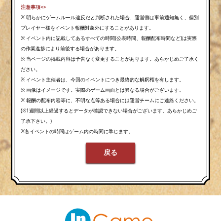
注意事項<>
※ 明らかにゲームルール違反だと判断された場合、運営側は事前通知無く、個別
プレイヤー様をイベント報酬対象外にすることがあります。
※ イベント内に記載してあるすべての時間(公表時間、報酬配布時間など)は実際
の作業進捗により前後する場合があります。
※ 当ページの掲載内容は予告なく変更することがあります。あらかじめご了承く
ださい。
※ イベント主催者は、今回のイベントにつき最終的な解釈権を有します。
※ 画像はイメージです。実際のゲーム画面とは異なる場合がございます。
※ 報酬の配布内容等に、不明な点等ある場合には運営チームにご連絡ください。
(※1週間以上経過するとデータが確認できない場合がございます。あらかじめご
了承下さい。)
※各イベントの時間はゲーム内の時間に準じます。
戻る