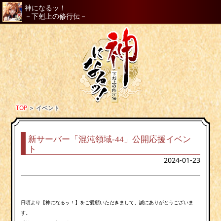
神になるッ！
－下剋上の修行伝－
TOP
＞
イベント
新サーバー「混沌領域-44」公開応援イベン
ト
2024-01-23
日頃より【神になるッ！】をご愛顧いただきまして、誠にありがとうございま
す。