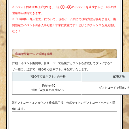
※イベント抽選回数は受領でき、上記①～④のイベントを達成すると、4倍の抽
選確率が獲得できます。
※「UR神将・九天玄女」について、現在ゲーム内にて獲得方法がありません。期
間限定のイベントのみ入手可能！非常に貴重です！ぜひこのチャンスをお見逃し
なく！
⑥新規登録でレア式神を進呈
詳細：イベント期間中、新サーバーで新規アカウントを作成してプレイするユー
ザー様に、追加で「初心者応援ギフト」を配布いたします。
「初心者応援ギフト」の中身
配布方法
・召喚符×10
ギフトコードで配布い
・式神「花見狐の欠片×20」
※ギフトコードはアカウント作成完了後、公式サイトのギフトコードページへ送
信します。