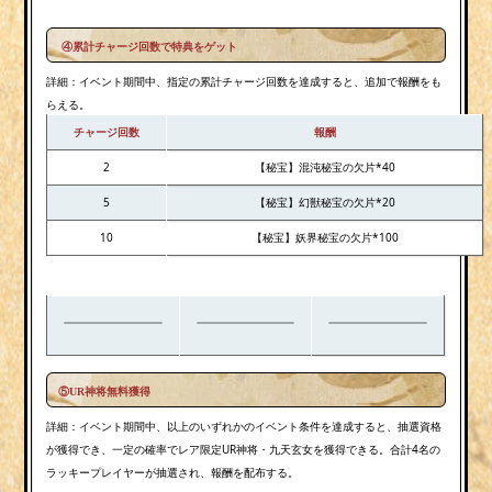
④
累計チャージ回数
で特典をゲット
詳細：イベント期間中、指定の累計チャージ回数を達成すると、追加で報酬をも
らえる。
チャージ回数
報酬
2
【秘宝】混沌秘宝の欠片*40
5
【秘宝】幻獣秘宝の欠片*20
10
【秘宝】妖界秘宝の欠片*100
⑤UR神将無料獲得
詳細：イベント期間中、以上のいずれかのイベント条件を達成すると、抽選資格
が獲得でき、一定の確率でレア限定UR神将・九天玄女を獲得できる。合計4名の
ラッキープレイヤーが抽選され、報酬を配布する。