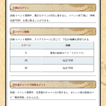
①
累計ログイン
詳細:イベント期間中、累計ログインが3日に達すると、イベント終了後に「神将
水晶*500」を受け取ることができる 。
②
ステージ挑戦
詳細:イベント期間中、クリアステージに応じて、下記の報酬を受領できる。
ステージ
報酬
6
紫色の妖録カード「イグニース」
20
仙玉*200
30
仙玉*300
③任意チャージで特典をゲット
詳細：イベント期間中、任意額のチャージを1回すると、オレンジ色の妖録カー
ド「櫛名田姫」がもらえる。