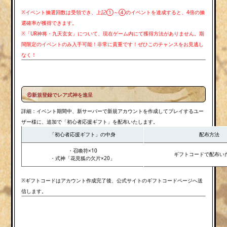
※イベント抽選回数は受領でき、上記①～④のイベントを達成すると、4倍の抽
選確率が獲得できます。
※「UR神将・九天玄女」について、現在ゲーム内にて獲得方法がありません。期
間限定のイベントのみ入手可能！非常に貴重です！ぜひこのチャンスをお見逃し
なく！
⑥新規登録でレア式神を進呈
詳細：イベント期間中、新サーバーで新規アカウントを作成してプレイするユー
ザー様に、追加で「初心者応援ギフト」を配布いたします。
「初心者応援ギフト」の中身
配布方法
・召喚符×10
ギフトコードで配布い
・式神「花見狐の欠片×20」
※ギフトコードはアカウント作成完了後、公式サイトのギフトコードページへ送
信します。