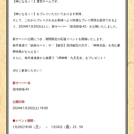
【神になるッ！】運営チームです。
【神になるッ！】をプレイいただいております皆様、
そして、これからプレイされるお客様へより快適なプレイ環境を提供できるよ
う、2024年1月20日(土) に、新サーバー「混沌領域-43」を公開いたしました。
新サーバー公開につき、期間限定の応援イベントを開催いたします。
条件達成で「妖録カード」や「【秘宝】混沌秘宝の欠片」「神将水晶」を含む豪
華特典がもらえる！
さらに、条件達成者から抽選で「UR神将・九天玄女」をプレゼント！
ぜひご参加ください！
新サーバー名
混沌領域-43
公開日時
2024年1月20日(土) 18:00
■
イベント
期間
：
土
金
1月20日18:00（
） ～ 1月26日（
）23：59