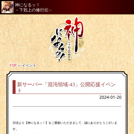
神になるッ！
－下剋上の修行伝－
TOP
＞
イベント
新サーバー「混沌領域-43」公開応援イベン
ト
2024-01-20
日頃より【神になるッ！】をご愛顧いただきまして、誠にありがとうございま
す。