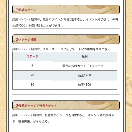
①
累計ログイン
詳細:イベント期間中、累計ログインが3日に達すると、イベント終了後に「神将
水晶*500」を受け取ることができる 。
②
ステージ挑戦
詳細:イベント期間中、クリアステージに応じて、下記の報酬を受領できる。
ステージ
報酬
6
紫色の妖録カード「イグニース」
20
仙玉*200
30
仙玉*300
③任意チャージで特典をゲット
詳細：イベント期間中、任意額のチャージを1回すると、オレンジ色の妖録カー
ド「櫛名田姫」がもらえる。