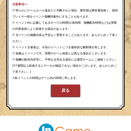
注意事項<>
※ 明らかにゲームルール違反だと判断された場合、運営側は事前通知無く、個別
プレイヤー様をイベント報酬対象外にすることがあります。
※ イベント内に記載してあるすべての時間(公表時間、報酬配布時間など)は実際
の作業進捗により前後する場合があります。
※ 当ページの掲載内容は予告なく変更することがあります。あらかじめご了承く
ださい。
※ イベント主催者は、今回のイベントにつき最終的な解釈権を有します。
※ 画像はイメージです。実際のゲーム画面とは異なる場合がございます。
※ 報酬の配布内容等に、不明な点等ある場合には運営チームにご連絡ください。
(※1週間以上経過するとデータが確認できない場合がございます。あらかじめご
了承下さい。)
※各イベントの時間はゲーム内の時間に準じます。
戻る