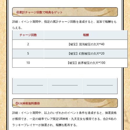
④
累計チャージ回数
で特典をゲット
詳細：イベント期間中、指定の累計チャージ回数を達成すると、追加で報酬をも
らえる。
チャージ回数
報酬
2
【秘宝】混沌秘宝の欠片*40
5
【秘宝】幻獣秘宝の欠片*20
10
【秘宝】妖界秘宝の欠片*100
⑤UR神将無料獲得
詳細：イベント期間中、以上のいずれかのイベント条件を達成すると、抽選資格
が獲得でき、一定の確率でレア限定UR神将・九天玄女を獲得できる。合計4名の
ラッキープレイヤーが抽選され、報酬を配布する。