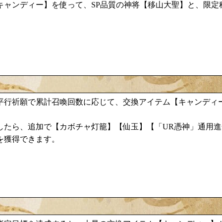
キャンディー
移山大聖
】を使って、SP品質の神将【
】と、限定
。
平行祈願で累計召喚回数に応じて、交換アイテム【キャンディ
カボチャ灯籠
したら、追加で【
】【仙玉】【「UR憑神」通用進
を獲得できます。