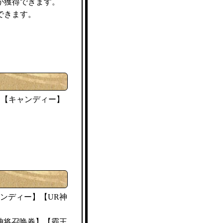
が獲得できます。
できます。
キャンディー
】【
】
ンディー
】【UR神
神将召唤券】【霸王