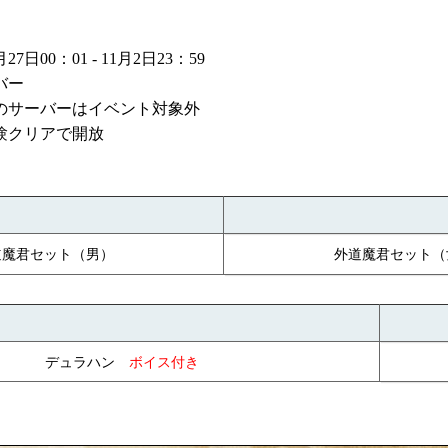
日00：01 - 11月2日23：59
バー
内のサーバーはイベント対象外
験クリアで開放
道魔君セット
外道魔君セット
（男）
（
デュラハン
ボイス付き