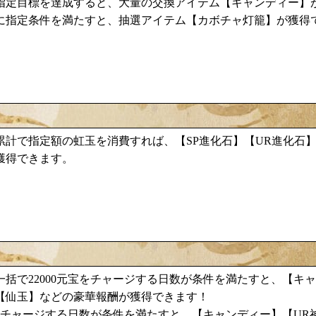
キャンディー
指定目標を達成すると、大量の交換アイテム【
】
カボチャ灯籠
に指定条件を満たすと、抽選アイテム【
】が獲得
累計で指定額の虹玉を消費すれば、【SP進化石】【UR進化石
獲得できます。
キャ
括で22000元宝をチャージする日数が条件を満たすと、【
【仙玉】などの豪華報酬が獲得できます！
キャンディー
宝をチャージする日数が条件を満たすと、【
】【UR