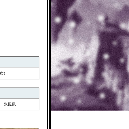
女）
氷鳳凰