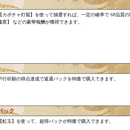
カボチャ灯籠
【
】を使って抽選すれば、一定の確率で
SP品質
魔君
】
などの豪華報酬が獲得できます。
平行祈願の得点達成で返還パックを特価で購入できます。
パック
【虹玉】を使って、超得パックが特価で購入できます。