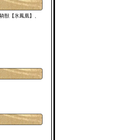
氷鳳凰
の騎獣【
】、