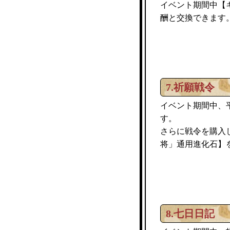
イベント期間中【
酬と交換できます
7.祈願戦令
イベント期間中、
す。
さらに戦令を購入
将」通用進化石】
8.七日日記