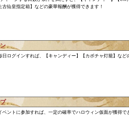
上古仙皇指定箱】などの豪華報酬が獲得できます！
イン
キャンディー
カボチャ灯籠
毎日ログインすれば、【
】【
】など
ップ
ハロウィン仮面が獲得で
イベントに参加すれば、一定の確率で