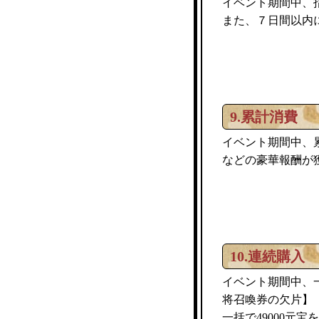
イベント期間中、
また、７日間以内
9.累計消費
イベント期間中、
などの豪華報酬が
10.連続購入
イベント期間中、一
将召喚券の欠片】
一括で49000元