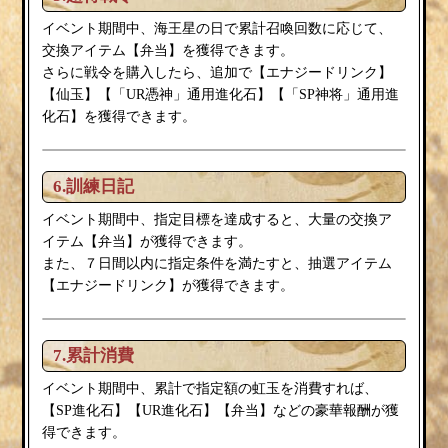
イベント期間中、海王星の日で累計召喚回数に応じて、
弁当
交換アイテム【
】を獲得できます。
エナジードリンク
さらに戦令を購入したら、追加で【
】
【仙玉】【「UR憑神」通用進化石】【「SP神将」通用進
化石】を獲得できます。
6.訓練日記
イベント期間中、指定目標を達成すると、大量の交換ア
弁当
イテム【
】が獲得できます。
また、７日間以内に指定条件を満たすと、抽選アイテム
エナジードリンク
【
】が獲得できます。
7.累計消費
イベント期間中、累計で指定額の虹玉を消費すれば、
弁当
【SP進化石】【UR進化石】【
】などの豪華報酬が獲
得できます。