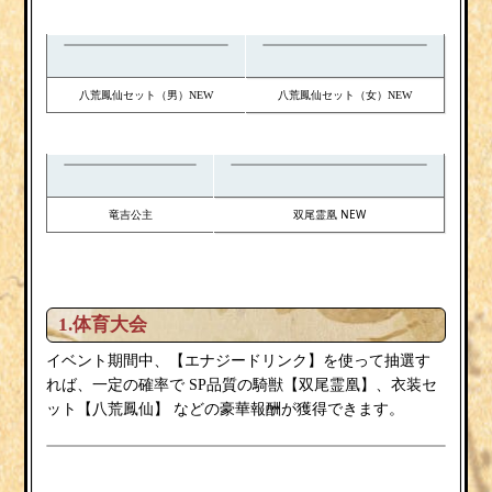
八荒鳳仙セット
八荒鳳仙セット
（男）NEW
（女）NEW
竜吉公主
双尾霊凰 NEW
1.体育大会
エナジードリンク
イベント期間中、【
】を使って抽選す
双尾霊凰
衣装セ
れば、一定の確率で
SP品質の騎獣【
】、
ット
八荒鳳仙
【
】
などの豪華報酬が獲得できます。