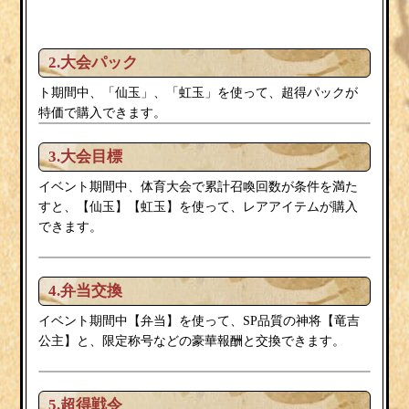
2.大会パック
ト期間中、「仙玉」、「虹玉」を使って、超得パックが
特価で購入できます。
3.大会目標
イベント期間中、体育大会で累計召喚回数が条件を満た
すと、【仙玉】【虹玉】を使って、レアアイテムが購入
できます。
4.弁当交換
弁当
竜吉
イベント期間中【
】を使って、SP品質の神将【
公主
】と、限定称号などの豪華報酬と交換できます。
5.超得戦令