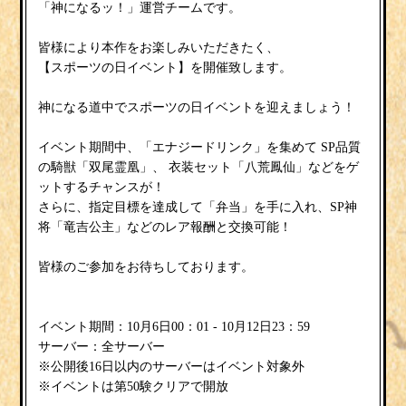
「神になるッ！」運営チームです。
皆様により本作をお楽しみいただきたく、
【スポーツの日イベント】
を開催致します。
スポーツの日イベント
神になる道中で
を迎えましょう！
エナジードリンク
イベント期間中、「
」を集めて
SP品質
双尾霊凰
八荒鳳仙
の騎獣「
」、
衣装セット「
」などをゲ
ットするチャンスが！
弁当
さらに、指定目標を達成して「
」を手に入れ、SP神
竜吉公主
将「
」などのレア報酬と交換可能！
皆様のご参加をお待ちしております。
イベント期間：10月6日00：01 - 10月12日23：59
サーバー：全サーバー
※公開後16日以内のサーバーはイベント対象外
※イベントは第50験クリアで開放