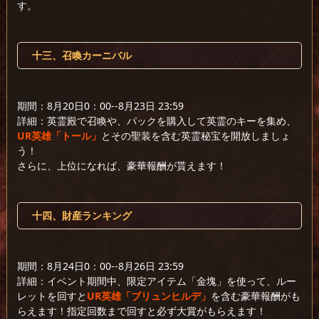
す。
十三、召喚カーニバル
期間：8月20日0：00--8月23日 23:59
詳細：英霊殿で召喚や、パックを購入して英霊のキーを集め、
UR英雄「トール」
とその聖装を含む英霊秘宝を開放しましょ
う！
さらに、上位になれば、豪華報酬が貰えます！
十四、財産ランキング
期間：8月24日0：00--8月26日 23:59
詳細：イベント期間中、限定アイテム「金塊」を使って、ルー
レットを回すと
UR英雄「ブリュンヒルデ」
を含む豪華報酬がも
らえます！指定回数まで回すと必ず大賞がもらえます！