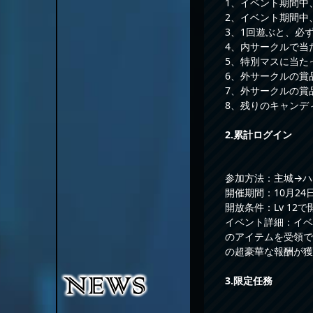
1、イベント期間中
2、イベント期間中
3、1回遊ぶと、必
4、内サークルで当
5、特別マスに当た
6、外サークルの賞
7、外サークルの賞
8、残りのキャンデ
2.累計ログイン
参加方法：主城→ハ
開催期間：10月24日0
開放条件：Lv 12で
イベント詳細：イベ
のアイテムを受領で
の超豪華な報酬が獲
3.限定任務