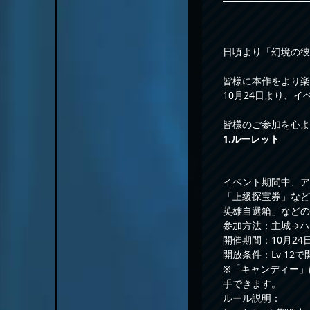
日頃より「幻境の彼
皆様に本作をより楽
10月24日より、
皆様のご参加を心よ
1.ルーレット
イベント期間中、ア
「上級探宝券」など
英雄自選箱」などの
参加方法：主城→ハ
開催期間：10月24日0
開放条件：Lv 12で
※「キャンディー」
手できます。
ルール説明：