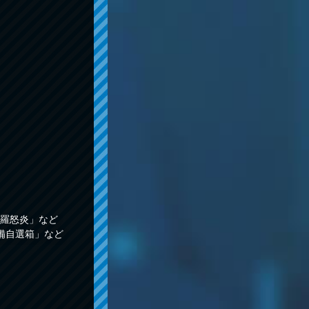
羅怒炎」など
備自選箱」など