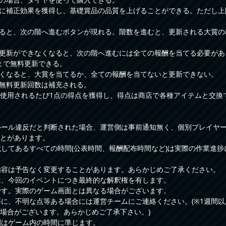
びに補正効果を獲得し、基礎賞品の品質を上げることができる。ただし
てると、次の階へ進むボタンが現れる。階数を進むと、更新される大賞
の更新ができなくなると、次の階へ進むには全ての報酬を当てる必要があ
回まで無料更新できる。
なくなると、大賞を当てるか、全ての報酬を当てないと更新できない。
、無料更新回数は補充される。
枚は使用されるたび1点の得点を獲得し、得点は商店で各種アイテムと交換
ルール違反だと判断された場合、運営側は事前通知無く、個別プレイヤ
とがあります。
載してあるすべての時間(公表時間、報酬配布時間など)は実際の作業進
内容は予告なく変更することがあります。あらかじめご了承ください。
は、今回のイベントにつき最終的な解釈権を有します。
です。実際のゲーム画面とは異なる場合がございます。
等に、不明な点等ある場合には運営チームにご連絡ください。(※1週間
場合がございます。あらかじめご了承下さい。)
間はゲーム内の時間に準じます。