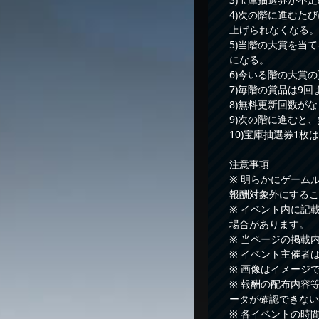
4)次の階に進むた
上げられなくなる。
5)当階の大賞を当
になる。
6)今いる階の大賞
7)毎階の賞品は9
8)無料更新回数が
9)次の階に進むと
10)宝庫抽選券1
注意事項
※ 明らかにゲーム
報酬対象外にするこ
※ イベント内に記
場合があります。
※ 当ページの掲載
※ イベント主催者
※ 画像はイメージ
※ 報酬の配布内容
ータが確認できない
※ 各イベントの時