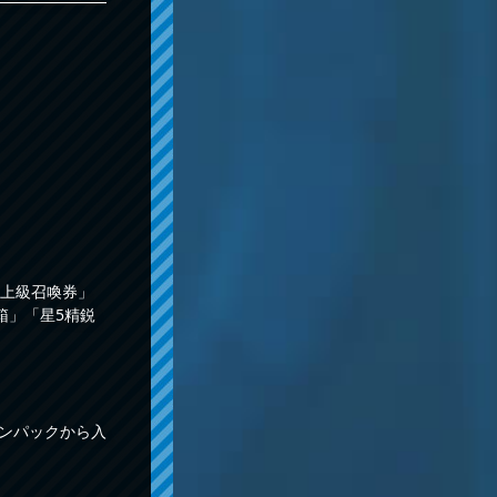
上級召喚券」
箱」「星5精鋭
ンパックから入