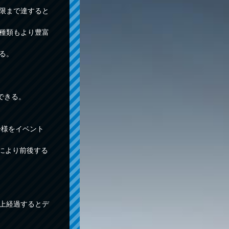
上限まで達すると
の種類もより豊富
る。
できる。
ー様をイベント
捗により前後する
以上経過するとデ