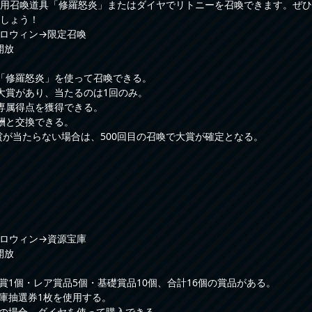
用召喚道具「修羅怒炎」またはダイヤでリトニーを召喚できます。ぜひ
しょう！
ロウィン→限定召喚
開放
「修羅怒炎」を使って召喚できる。
大賞があり、当たるのは1回のみ。
専属得点を獲得できる。
酬と交換できる。
大賞が当たらない場合は、500回目の召喚で大賞が確定となる。
ロウィン→資源宝庫
開放
大賞1個・レア賞品5個・基礎賞品10個、合計16個の賞品がある。
宝庫抽選券1枚を使用する。
足の場合、ダイヤを使って購入できる。