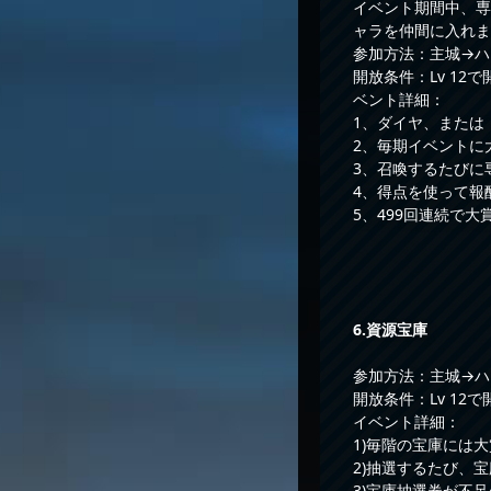
イベント期間中、専
ャラを仲間に入れま
参加方法：主城→ハ
開放条件：Lv 12で
ベント詳細：
1、ダイヤ、または
2、毎期イベントに
3、召喚するたびに
4、得点を使って報
5、499回連続で
6
.資源宝庫
参加方法：主城→ハ
開放条件：Lv 12で
イベント詳細：
1)毎階の宝庫には
2)抽選するたび、
3)宝庫抽選券が不