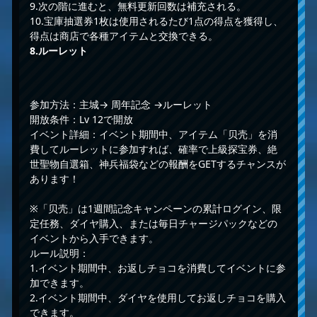
9.次の階に進むと、無料更新回数は補充される。
10.宝庫抽選券1枚は使用されるたび1点の得点を獲得し、
得点は商店で各種アイテムと交換できる。
8.
ルーレット
参加方法：主城→ 周年記念 →ルーレット
開放条件：Lv 12で開放
イベント詳細：イベント期間中、アイテム「贝壳」を消
費してルーレットに参加すれば、確率で上級探宝券、絶
世聖物自選箱、神兵福袋などの報酬をGETするチャンスが
あります！
※「贝壳」は1週間記念キャンペーンの累計ログイン、限
定任務、ダイヤ購入、または毎日チャージパックなどの
イベントから入手できます。
ルール説明：
1.イベント期間中、お返しチョコを消費してイベントに参
加できます。
2.イベント期間中、ダイヤを使用してお返しチョコを購入
できます。