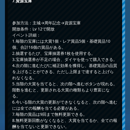
7.
資源宝庫
参加方法：主城→周年記念→資源宝庫
開放条件：Lv 12で開放
イベント詳細：
1.毎階の宝庫には大賞1個・レア賞品5個・基礎賞品10
個、合計16個の賞品がある。
2.抽選するたび、宝庫抽選券1枚を使用する。
3.宝庫抽選券が不足の場合、ダイヤを使って購入できる。
4.次の階に進むたびに補正効果を獲得し、基礎賞品の品質
を上げることができる。ただし上限まで達すると上げら
れなくなる。
5.当階の大賞を当てると、次の階へ進むボタンが現れる。
階数を進むと、更新される大賞の種類もより豊富にな
る。
6.今いる階の大賞の更新ができなくなると、次の階へ進む
には全ての報酬を当てる必要がある。
7.毎階の賞品は9回まで無料更新できる。
8.無料更新回数がなくなると、大賞を当てるか、全ての報
酬を当てないと更新できない。