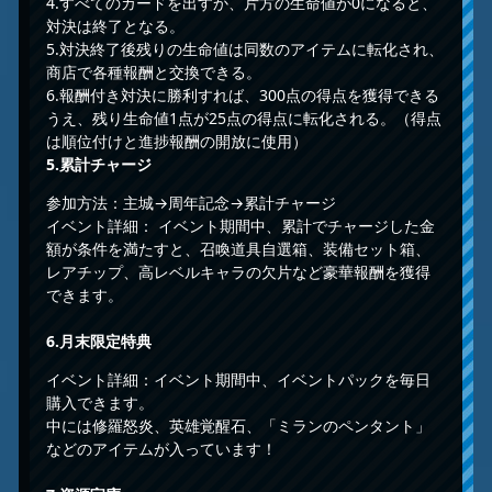
4.すべてのカードを出すか、片方の生命値が0になると、
対決は終了となる。
5.対決終了後残りの生命値は同数のアイテムに転化され、
商店で各種報酬と交換できる。
6.報酬付き対決に勝利すれば、300点の得点を獲得できる
うえ、残り生命値1点が25点の得点に転化される。（得点
は順位付けと進捗報酬の開放に使用）
5.
累計チャージ
参加方法：主城→周年記念→累計チャージ
イベント詳細： イベント期間中、累計でチャージした金
額が条件を満たすと、召喚道具自選箱、装備セット箱、
レアチップ、高レベルキャラの欠片など豪華報酬を獲得
できます。
6.
月末限定特典
イベント詳細：イベント期間中、イベントパックを毎日
購入できます。
中には修羅怒炎、英雄覚醒石、「ミランのペンタント」
などのアイテムが入っています！