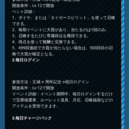
開放条件：Lv 12で開放
ベント詳細：
1、ダイヤ、または「タイガースピリット」を使って召喚
できる。
2、毎期イベントに大賞があり、当たるのは1回のみ。
3、召喚するたびに専属得点を獲得できる。
4、得点を使って報酬と交換できる。
5、499回連続で大賞が当たらない場合は、500回目の召
喚で大賞が確定となる。
2.
毎日ログイン
参加方法：主城→ 周年記念→祝日ログイン
開放条件：Lv 12で開放
イベント詳細：イベント期間中、毎日ログインするだけ
で宝庫抽選券、ルーレット道具、月石、召喚福袋などの
アイテムを受領できます。
3.
毎日チャージパック