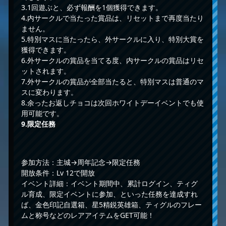
3.1回遊ぶと、必ず報酬を1個獲得できます。
4.内サークルで当たった賞品は、リセットまで再度当たり
ません。
5.特別マスに当たったら、外サークルに入り、特別大賞を
獲得できます。
6.外サークルの賞品を当てる度、内サークルの賞品はリセ
ットされます。
7.外サークルの賞品が全部当たると、特別マスは普通のマ
スに変わります。
8.余ったお返しチョコは次回ホワイトデーイベントでも使
用可能です。
9.
限定任務
参加方法：主城→周年記念→限定任務
開放条件：Lv 12で開放
イベント詳細：イベント期間中、累計ログイン、ティグ
ル育成、限定イベントに参加、といった任務を達成すれ
ば、金色印記自選箱、星5精鋭英雄箱、ティグルのフレー
ムと称号などのレアアイテムをGET可能！