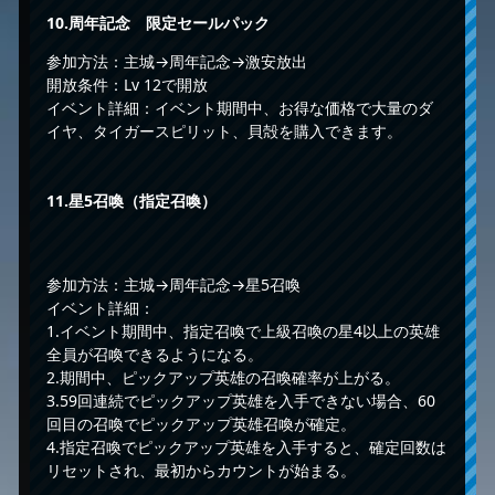
10.
周年記念 限定セールパック
参加方法：主城→周年記念→激安放出
開放条件：Lv 12で開放
イベント詳細：イベント期間中、お得な価格で大量のダ
イヤ、タイガースピリット、貝殻を購入できます。
11.
星5召喚（指定召喚）
参加方法：主城→周年記念→星5召喚
イベント詳細：
1.イベント期間中、指定召喚で上級召喚の星4以上の英雄
全員が召喚できるようになる。
2.期間中、ピックアップ英雄の召喚確率が上がる。
3.59回連続でピックアップ英雄を入手できない場合、60
回目の召喚でピックアップ英雄召喚が確定。
4.指定召喚でピックアップ英雄を入手すると、確定回数は
リセットされ、最初からカウントが始まる。