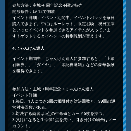
参加方法：主城→ 周年記念→限定特売
開放条件：Lv 12で開放
イベント詳細：イベント期間中、イベントパックを毎日
購入できます。中にはルーレット、限定召喚、祝日宝庫
といったイベントを参加できるアイテムが入っていま
す！ゲットするとイベントの特別報酬が貰えます。
4.
じゃんけん達人
イベント期間中、じゃんけん達人に参加すると、「上級
召喚券」、「ダイヤ」、「印記自選箱」などの豪華報酬
を獲得できます。
参加方法：主城→周年記念→じゃんけん達人
イベント詳細
1.毎日、1人につき5回の報酬付き対決回数と、99回の通
常対決回数がある。
2.対決する両者は5点の生命値とカード6枚を持つ。
3.負けになると生命値1点を失い、引き分けの場合はノー
カウント。