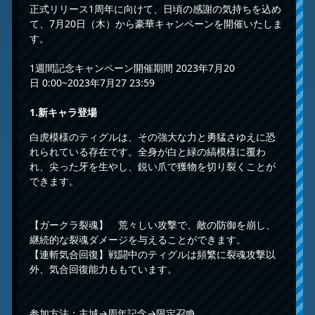
正式リリース1周年に向けて、日頃の感謝の気持ちを込め
て、7月20日（木）から豪華キャンペーンを開催いたしま
す。
1週間記念キャンペーン開催期間 2023年7月20
日 0:00~2023年7月27 23:59
1.
新キャラ登場
白虎模様のティグルは、その強大な力と勇猛さゆえに恐
れられている存在です。全身が白と緑の縞模様に覆わ
れ、尖った牙を生やし、鋭い爪で獲物を切り裂くことが
できます。
【ガークラ裂魂】 荒々しい攻撃で、敵の防御を崩し、
継続的な裂魂ダメージを与えることができます。
【連斬気合回復】戦闘中のティグルは頻繁に裂魂攻撃以
外、気合回復能力ももています。
参加方法：主城→周年記念→限定召喚