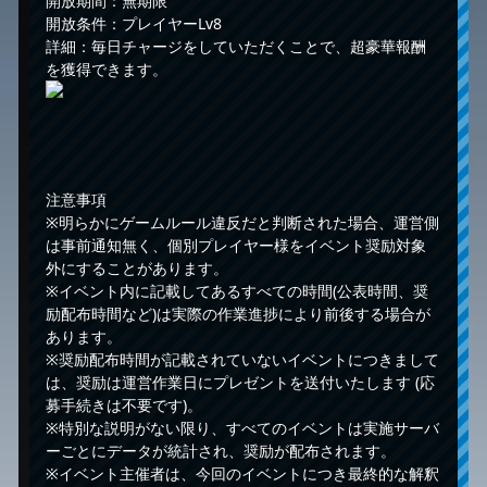
開放期間：無期限
開放条件：プレイヤーLv8
詳細：毎日チャージをしていただくことで、超豪華報酬
を獲得できます。
注意事項
※明らかにゲームルール違反だと判断された場合、運営側
は事前通知無く、個別プレイヤー様をイベント奨励対象
外にすることがあります。
※イベント内に記載してあるすべての時間(公表時間、奨
励配布時間など)は実際の作業進捗により前後する場合が
あります。
※奨励配布時間が記載されていないイベントにつきまして
は、奨励は運営作業日にプレゼントを送付いたします (応
募手続きは不要です)。
※特別な説明がない限り、すべてのイベントは実施サーバ
ーごとにデータが統計され、奨励が配布されます。
※イベント主催者は、今回のイベントにつき最終的な解釈