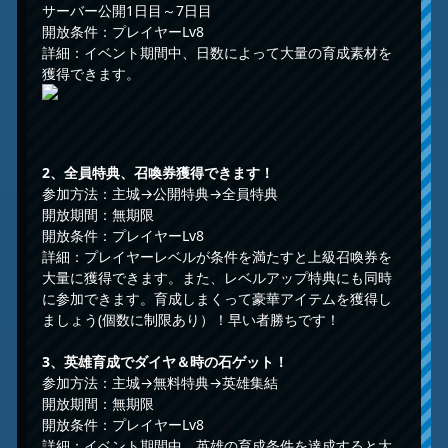
サーバー公開1日目～7日目
開放条件：プレイヤーLv8
詳細：イベント期間中、日数によって大量の育成素材を
獲得できます。
2
、全員特典、
召喚券獲得できます
！
参加方法：主城→公開特典→全員特典
開放期間：無期限
開放条件：プレイヤーLv8
詳細：プレイヤーレベルが条件を満たすと上級召喚券を
大量に獲得できます。また、レベルアップ特典にも同時
に参加できます。育成しまくって豪華アイテムを獲得し
ましょう(個数に制限あり）！早い者勝ちです！
3
、英雄育成でダイヤ
＆
時の石ゲット！
参加方法：主城→無料特典→英雄集結
開放期間：無期限
開放条件：プレイヤーLv8
詳細：イベント期間中、英雄の育成条件を達成すると大