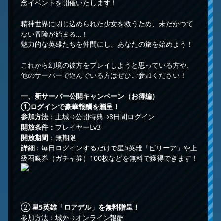
念イベントを開催いたします！
精神世界に閉じ込められた少女を救うため、未だかつて
ない冒険が始まる…！
魅力的な英雄たちを仲間にし、あなたの旅を始めよう！
これから幻境の彼方をプレイしようと思っている方や、
他のサーバーで遊んでいる方はぜひご参加ください！
一、新サーバー公開キャンペーン
（お得編）
①
ログインで豪華報酬を贈呈！
参加方法
：主城→公開特典→8日間ログイン
開放条件：
プレイヤーLv3
開放期間
：無期限
詳細
：毎日ログインするだけで星5英雄「ビリーア」や上
級召喚券（ガチャ券）100枚などを無料で獲得できます！
②
星5英雄「ロアデル」を無料贈呈！
参加方法：城外→オンライン報酬