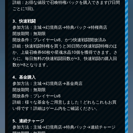
詳細：お得な値段で召喚特権パックを購入できます(7日間
ごとに1回)。
3、快速戦闘
参加方法：主城→幻境商店→特典パック→特権商店
開放期間：無期限
開放条件：プレイヤーLv8、かつ快速戦闘開放済み
詳細：快速戦闘特権を買うと30日間の快速戦闘特権のほ
か、上級召喚券60枚や星魂水晶10個を獲得できます。さ
らに、毎日無料の快速戦闘回数が+3、快速戦闘の購入回
数が+8となります。
4、基金購入
参加方法：主城→幻境商店→基金商店
開放期間：無期限
開放条件：プレイヤーLv8
詳細：様々な基金をご用意しました！どれもこれもお買
い得です！詳細はゲーム内をご確認ください。
5、連続チャージ
参加方法：主城→幻境商店→特典パック→連続チャージ