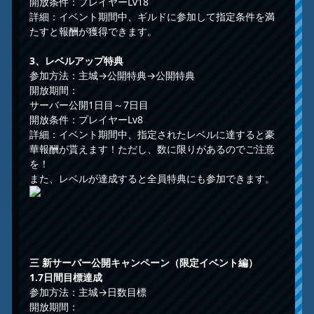
開放条件：プレイヤーLv18
詳細：イベント期間中、ギルドに参加して指定条件を満
たすと報酬が獲得できます。
3、
レベルアップ
特典
参加方法：主城→公開特典→公開特典
開放期間：
サーバー公開1日目～7日目
開放条件：プレイヤーLv8
詳細：イベント期間中、指定されたレベルに達すると豪
華報酬が貰えます！ただし、数に限りがあるのでご注意
を！
また、レベルが達成すると全員特典にも参加できます。
三
新サーバー公開キャンペーン
（
限定イベント
編）
1.7日間目標達成
参加方法：主城→日数目標
開放期間：