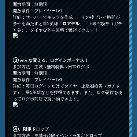
開放期間：無期限
開放条件：プレイヤーLv1
詳細：サーバーでキャラを作成し、その後プレイ時間が
条件を満たすと星5英雄「
ロアデル
」、上級召喚券（ガチ
ャ券）、ダイヤなどを無料で獲得できます！
③
みんな貰える、ログインボーナス！
参加方法：主城→無料特典→日常ログボ
開放期間：無期限
開放条件：プレイヤーLv3
詳細：毎日ログインだけでダイヤ、上級召喚券（ガチャ
券）、星5英雄などを獲得できます。また、ログ硬貨を使
ってログボ商店で買い物できます。
④、限定ドロップ
参加方法：主城→時限イベント→限定ドロップ