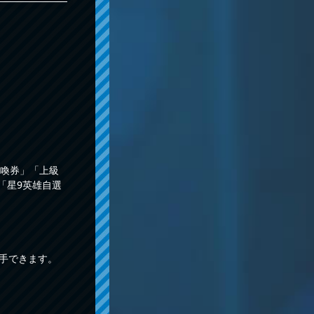
喚券」「上級
「星9英雄自選
手できます。