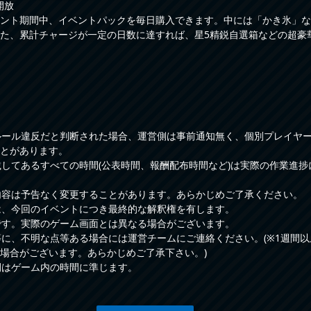
開放
ント期間中、イベントパックを毎日購入できます。中には「かき氷」な
た、累計チャージが一定の日数に達すれば、星5精鋭自選箱などの超豪
ルール違反だと判断された場合、運営側は事前通知無く、個別プレイヤ
とがあります。
載してあるすべての時間(公表時間、報酬配布時間など)は実際の作業進
内容は予告なく変更することがあります。あらかじめご了承ください。
は、今回のイベントにつき最終的な解釈権を有します。
です。実際のゲーム画面とは異なる場合がございます。
等に、不明な点等ある場合には運営チームにご連絡ください。(※1週間
場合がございます。あらかじめご了承下さい。)
間はゲーム内の時間に準じます。