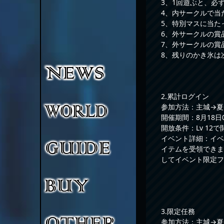
3、1回遊ぶと、必
4、内サークルで当
5、特別マスに当た
6、外サークルの賞
7、外サークルの賞
8、残りのかき氷は
2.累計ログイン
参加方法：主城→夏
開催期間：8月18日00
開放条件：Lv 12で
イベント詳細：イベ
イテムを受領できま
してイベント限定フ
3.限定任務
参加方法：主城→夏