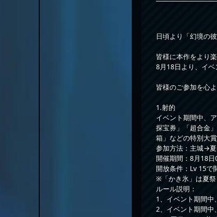
日頃より「幻境の彼
皆様に本作をより楽
8月18日より、イ
皆様のご参加を心よ
1.射的
イベント期間中、ア
探宝券」「超合金」
箱」などの特別大賞
参加方法：主城→夏
開催期間：8月18日00
開放条件：Lv 15で
※「かき氷」は夏祭
ルール説明：
1、イベント期間中
2、イベント期間中