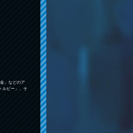
金」などのア
トルビー」、そ