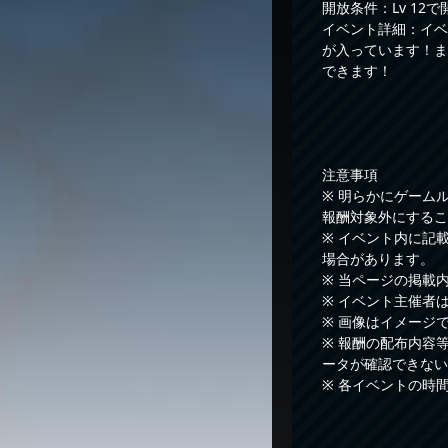
開放条件：Lv 12で
イベント詳細：イベ
が入っています！ま
できます！
注意事項
※ 明らかにゲーム
報酬対象外にするこ
※ イベント内に記
場合があります。
※ 当ページの掲載
※ イベント主催者
※ 画像はイメージ
※ 報酬の配布内容
ータが確認できない
※ 各イベントの時