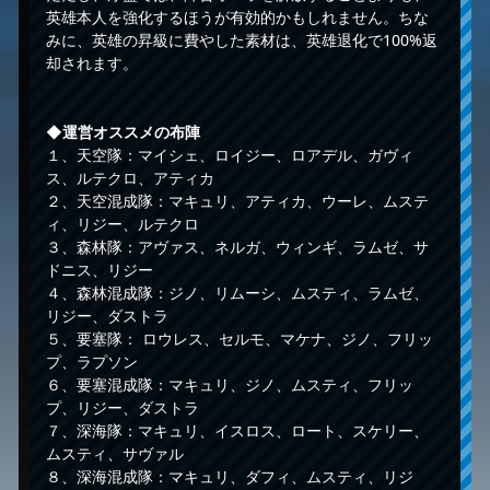
英雄本人を強化するほうが有効的かもしれません。ちな
みに、英雄の昇級に費やした素材は、英雄退化で100%返
却されます。
◆運営オススメの布陣
１、天空隊：マイシェ、ロイジー、ロアデル、ガヴィ
ス、ルテクロ、アティカ
２、天空混成隊：マキュリ、アティカ、ウーレ、ムステ
ィ、リジー、ルテクロ
３、森林隊：アヴァス、ネルガ、ウィンギ、ラムゼ、サ
ドニス、リジー
４、森林混成隊：ジノ、リムーシ、ムスティ、ラムゼ、
リジー、ダストラ
５、要塞隊： ロウレス、セルモ、マケナ、ジノ、フリッ
プ、ラプソン
６、要塞混成隊：マキュリ、ジノ、ムスティ、フリッ
プ、リジー、ダストラ
７、深海隊：マキュリ、イスロス、ロート、スケリー、
ムスティ、サヴァル
８、深海混成隊：マキュリ、ダフィ、ムスティ、リジ