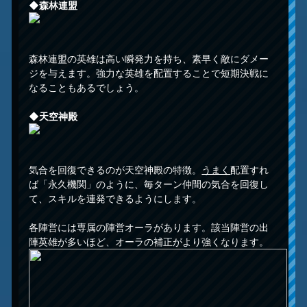
◆
森林連盟
森林連盟の英雄は高い瞬発力を持ち、素早く敵にダメー
ジを与えます。強力な英雄を配置することで短期決戦に
なることもあるでしょう。
◆
天空神殿
気合を回復できるのが天空神殿の特徴。
うまく
配置すれ
ば「永久機関」のように、毎ターン仲間の気合を回復し
て、スキルを連発できるようにします。
各陣営には専属の陣営オーラがあります。該当陣営の出
陣英雄が多いほど、オーラの補正がより強くなります。