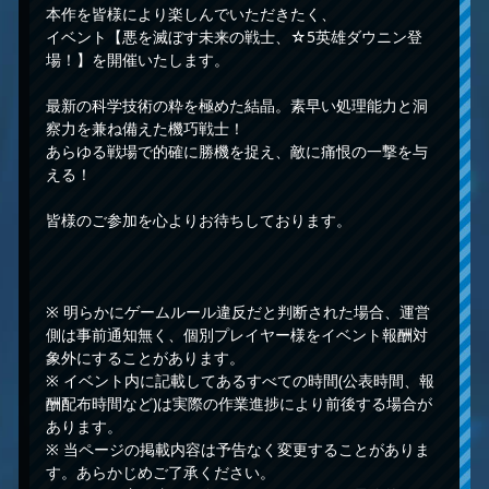
本作を皆様により楽しんでいただきたく、
イベント【悪を滅ぼす未来の戦士、☆5英雄ダウニン登
場！】を開催いたします。
最新の科学技術の粋を極めた結晶。素早い処理能力と洞
察力を兼ね備えた機巧戦士！
あらゆる戦場で的確に勝機を捉え、敵に痛恨の一撃を与
える！
皆様のご参加を心よりお待ちしております。
※ 明らかにゲームルール違反だと判断された場合、運営
側は事前通知無く、個別プレイヤー様をイベント報酬対
象外にすることがあります。
※ イベント内に記載してあるすべての時間(公表時間、報
酬配布時間など)は実際の作業進捗により前後する場合が
あります。
※ 当ページの掲載内容は予告なく変更することがありま
す。あらかじめご了承ください。