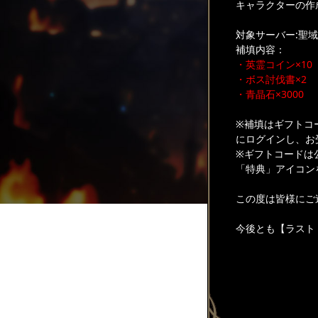
キャラクターの作
対象サーバー:聖域-
補填内容：
・英霊コイン×10
・ボス討伐書×2
・青晶石×3000
※補填はギフトコ
にログインし、お
※ギフトコードは
「特典」アイコン
この度は皆様にご
今後とも【ラスト