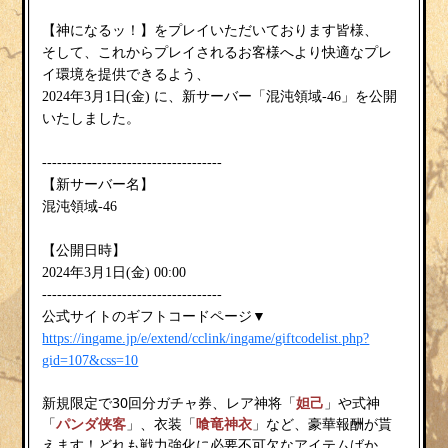
【神になるッ！】をプレイいただいております皆様、
そして、これからプレイされるお客様へより快適なプレ
イ環境を提供できるよう、
金
2024年3月1日(
) に、新サーバー「混沌領域-46」を公開
いたしました。
------------------------------------
【新サーバー名】
混沌領域-46
【公開日時】
金
2024年3月1日(
) 00:00
------------------------------------
公式サイトのギフトコードページ▼
https://ingame.jp/e/extend/cclink/ingame/giftcodelist.php?
gid=107&css=10
新規限定で30回分ガチャ券、レア神将「
妲己
」や式神
「
パンダ侠客
」、衣装「
喰竜神衣
」など、豪華報酬が貰
えます！どれも戦力強化に必要不可欠なアイテムばか