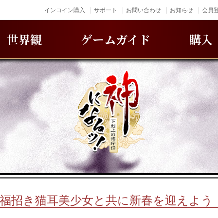
インコイン購入
サポート
お問い合わせ
お知らせ
会員登
世界観
ゲームガイド
購入
！福招き猫耳美少女と共に新春を迎えよう