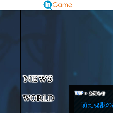
TOP
＞
お知らせ
萌え魂獣の