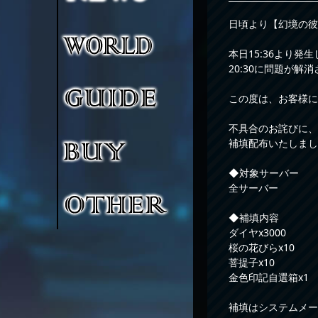
日頃より【幻境の彼
本日15:36より
20:30に問題が
この度は、お客様に
不具合のお詫びに、
補填配布いたしまし
◆対象サーバー
全サーバー
◆補填内容
ダイヤx3000
桜の花びらx10
菩提子x10
金色印記自選箱x1
補填はシステムメー