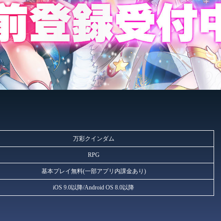
万彩クインダム
RPG
基本プレイ無料(一部アプリ内課金あり)
iOS 9.0以降/Android OS 8.0以降