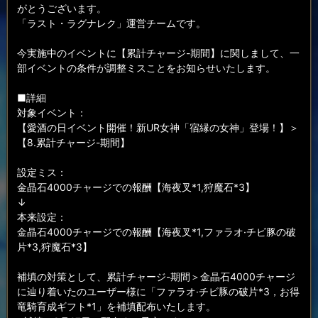
がとうございます。
「ラスト・ラグナレク」運営チームです。
今実施中のイベントに【累計チャージ-期間】に関しまして、一
部イベントの条件が調整ミスことをお知らせいたします。
■詳細
対象イベント：
【愛酒の日イベント開催！新UR女神「宿縁の女神」登場！】＞
【8.累計チャージ-期間】
設定ミス：
金晶石4000チャージでの報酬【海夜叉*1,狩魔石*3】
↓
本来設定：
金晶石4000チャージでの報酬【海夜叉*1,ファラオ·チビ豚の破
片*3,狩魔石*3】
補填の対策として、累計チャージ-期間＞金晶石4000チャージ
に辿り着いたのユーザー様に「ファラオ·チビ豚の破片*3，お得
竜騎育成ギフト*1」を補填配布いたします。