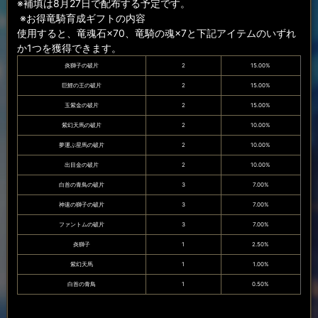
※補填は8月27日で配布する予定です。
※お得竜騎育成ギフトの内容
使用すると、竜魂石×70、竜騎の魂×7と下記アイテムのいずれ
か1つを獲得できます。
炎獅子の破片
2
15.00%
巨鯉の王の破片
2
15.00%
玉紫金の破片
2
15.00%
紫幻天馬の破片
2
10.00%
夢運ぶ星馬の破片
2
10.00%
出目金の破片
2
10.00%
白首の青鳥の破片
3
7.00%
神速の獅子の破片
3
7.00%
ファントムの破片
3
7.00%
炎獅子
1
2.50%
紫幻天馬
1
1.00%
白首の青鳥
1
0.50%