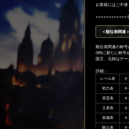
お客様にはご不便
===========
＜順位表関連
順位表関連の称号
0時に新たに称号
国王、元帥はデー
詳細：
レベル表
キ
戦力表
キ
英霊表
キ
王者表
キ
装備表
キ
騎士表
キ