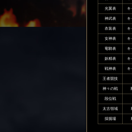
光翼表
キ
神武表
キ
衣装表
キ
女神表
キ
竜騎表
キ
妖精表
キ
戦神表
キ
王者競技
神々の戦
段位戦
太古領域
採掘場