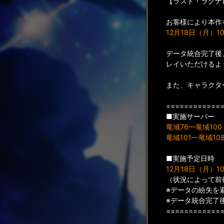
【ラスト・ラグナ
お客様により本作
12月18日（月）10:
データ統合完了後
レイいただけるよ
また、キャラクタ
============
■実施サーバー
竜域76—竜域100
竜域101—竜域10
■実施予定日時
12月18日（月）10:
（状況によって前
※データの紛失を
※データ統合完了
============