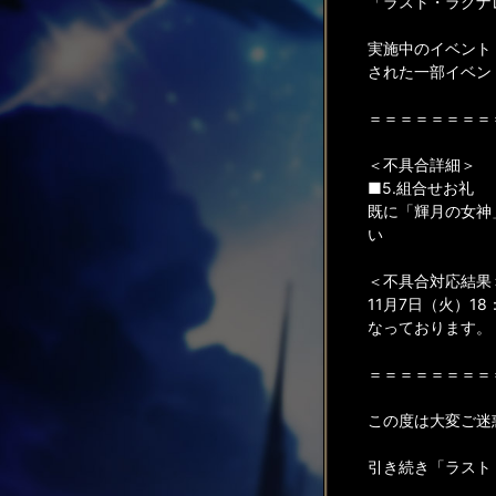
「ラスト・ラグナ
実施中のイベント
された一部イベン
＝＝＝＝＝＝＝＝
＜不具合詳細＞
■5.組合せお礼
既に「輝月の女神
い
＜不具合対応結果
11月7日（火）
なっております。
＝＝＝＝＝＝＝＝
この度は大変ご迷
引き続き「ラスト