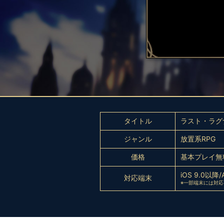
タイトル
ラスト・ラグ
ジャンル
放置系RPG
価格
基本プレイ無
iOS 9.0以降/
対応端末
※一部端末には対