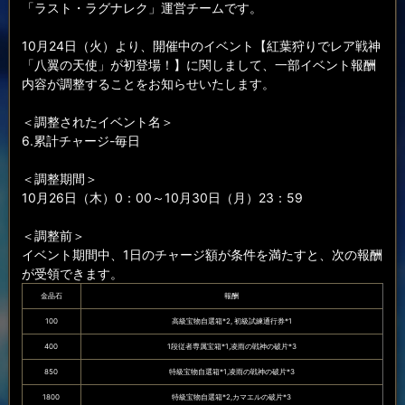
「ラスト・ラグナレク」運営チームです。
10月24日（火）より、開催中のイベント【紅葉狩りでレア戦神
「八翼の天使」が初登場！】に関しまして、一部イベント報酬
内容が調整することをお知らせいたします。
＜調整されたイベント名＞
6.累計チャージ-毎日
＜調整期間＞
10月26日（木）0：00～10月30日（月）23：59
＜調整前＞
イベント期間中、1日のチャージ額が条件を満たすと、次の報酬
が受領できます。
金晶石
報酬
100
高級宝物自選箱*2, 初級試練通行券*1
400
1段従者専属宝箱*1,凌雨の戦神の破片*3
850
特級宝物自選箱*1,凌雨の戦神の破片*3
1800
特級宝物自選箱*2,カマエルの破片*3