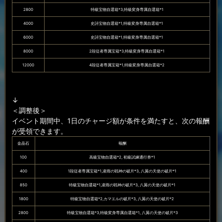
2800
特級宝物自選箱*3,特級変身専属自選箱*1
4000
史詩宝物自選箱*1,特級変身専属自選箱*1
6000
史詩宝物自選箱*1,特級変身専属自選箱*1
8000
2段従者専属宝箱*3,特級変身専属自選箱*1
12000
4段従者専属宝箱*1,特級変身専属自選箱*2
↓
＜調整後＞
イベント期間中、1日のチャージ額が条件を満たすと、次の報酬
が受領できます。
金晶石
報酬
100
高級宝物自選箱*2, 初級試練通行券*1
400
1段従者専属宝箱*1,凌雨の戦神の破片*3, 八翼の天使の破片*1
850
特級宝物自選箱*1,凌雨の戦神の破片*3, 八翼の天使の破片*1
1800
特級宝物自選箱*2,カマエルの破片*3, 八翼の天使の破片*2
2800
特級宝物自選箱*3,特級変身専属自選箱*1, 八翼の天使の破片*3