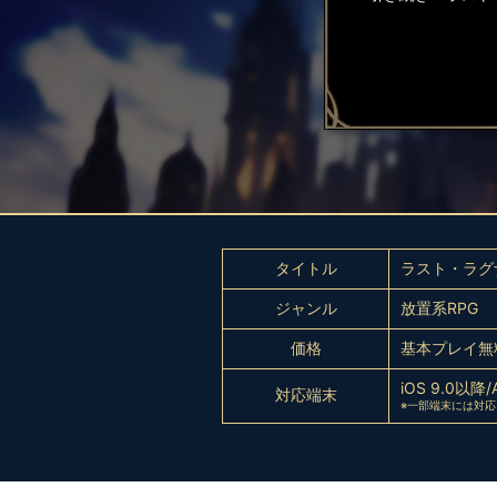
タイトル
ラスト・ラグ
ジャンル
放置系RPG
価格
基本プレイ無
iOS 9.0以降/
対応端末
※一部端末には対