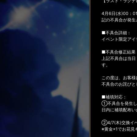
【ラスト・ラグナ
4月6日(水)00
記の不具合が発生
■不具合詳細：
イベント限定アイ
■不具合修正結果
上記不具合は当日
す。
この度は、お客様
不具合のお詫びと
■補填対応：
①不具合を発生し
日内に補填配布い
②4/7(木)交換
※黄金×1でお花見