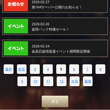
2026-02-27
第164サーバー公開のお知らせ！
2026-02-26
超得パック特価セール！
2026-02-24
金晶石超得返還イベント期間限定開催
最初
前頁
3
4
5
6
7
8
9
10
11
12
次頁
最後
戻る