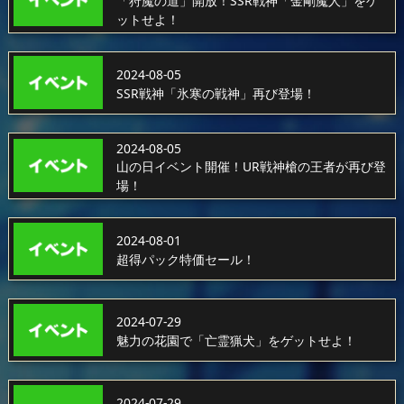
「狩魔の道」開放！SSR戦神「金剛魔人」をゲ
ットせよ！
2024-08-05
SSR戦神「氷寒の戦神」再び登場！
2024-08-05
山の日イベント開催！UR戦神槍の王者が再び登
場！
2024-08-01
超得パック特価セール！
2024-07-29
魅力の花園で「亡霊猟犬」をゲットせよ！
2024-07-29