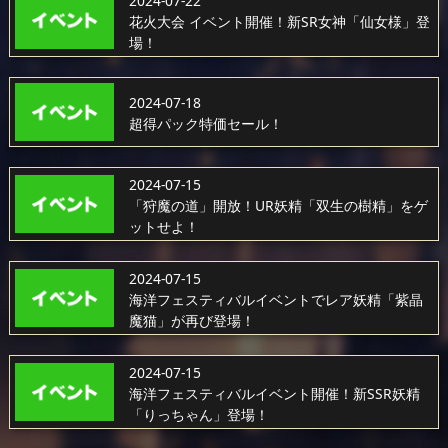
2024-07-22
花火大会 イベント開催！新SR女神「仙女様」登
場！
2024-07-18
超得パック特価セール！
2024-07-15
「狩魔の道」開放！UR妖精「双生の樹精」をゲ
ットせよ！
2024-07-15
海洋フェスティバルイベントでレア妖精「紫晶
魔猫」が再び登場！
2024-07-15
海洋フェスティバルイベント開催！新SSR妖精
「りっちゃん」登場！