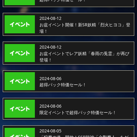
2024-08-12
お盆イベント開催！新SR妖精「烈火ヒヨコ」登
場！
2024-08-12
お盆イベントでレア妖精「春雨の兎霊」が再び
登場！
2024-08-06
超得パック特価セール！
2024-08-06
限定イベントで超得パック特価セール！
2024-08-05