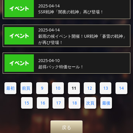
2025-04-14
SSR戦神「闇夜の戦神」再び登場！
2025-04-14
穀雨の候イベント開催！UR戦神「蒼雷の戦神」
が再び登場！
2025-04-10
超得パック特価セール！
最初
前頁
9
10
11
12
13
14
15
16
17
18
次頁
最後
戻る