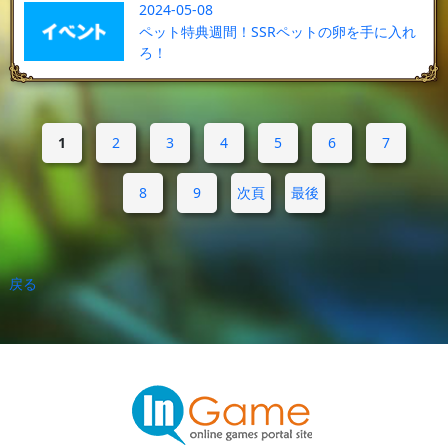
2024-05-08
ペット特典週間！SSRペットの卵を手に入れ
ろ！
1
2
3
4
5
6
7
8
9
次頁
最後
戻る