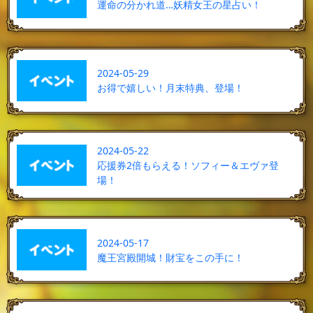
運命の分かれ道…妖精女王の星占い！
2024-05-29
お得で嬉しい！月末特典、登場！
2024-05-22
応援券2倍もらえる！ソフィー＆エヴァ登
場！
2024-05-17
魔王宮殿開城！財宝をこの手に！