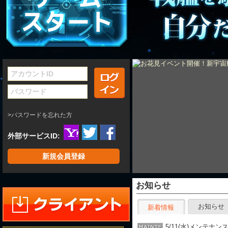
ログイン
>パスワードを忘れた方
外部サービスID:
新規会員登録
お知らせ
お知らせ
新着情報
5/11(水)メンテナ