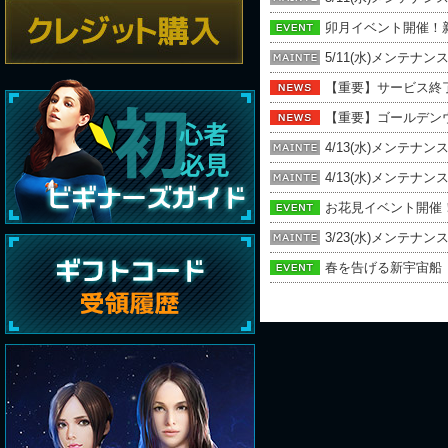
卯月イベント開催！
5/11(水)メンテナ
【重要】サービス終
【重要】ゴールデン
4/13(水)メンテナ
4/13(水)メンテナ
お花見イベント開催！
3/23(水)メンテナ
春を告げる新宇宙船「