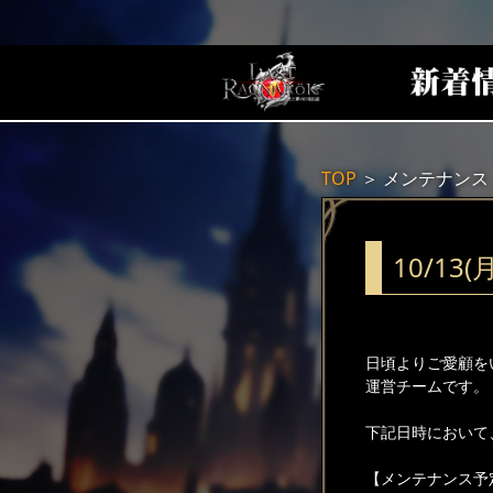
TOP
＞
メンテナンス
10/1
日頃よりご愛顧を
運営チームです。
下記日時において
【メンテナンス予