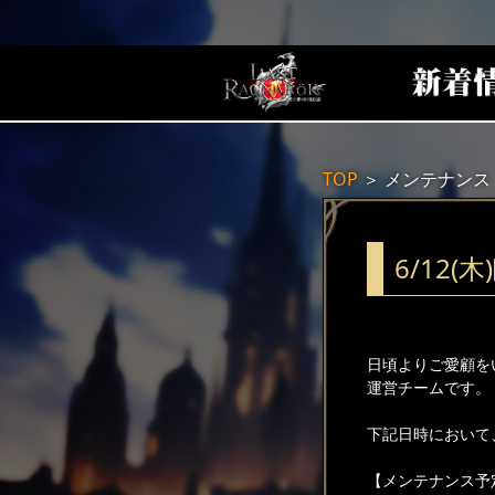
TOP
＞
メンテナンス
6/12
日頃よりご愛顧を
運営チームです。
下記日時において
【メンテナンス予