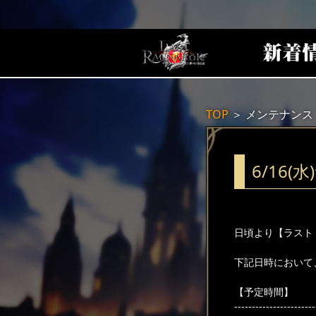
TOP
＞
メンテナンス
6/16
日頃より【ラスト
下記日時において
【予定時間】
-----------------------