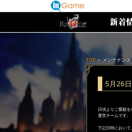
TOP
＞
メンテナンス
5月26
日頃よりご愛顧を
運営チームです。
下記日時において