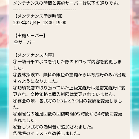
メンテナンスの時間と実施サーバーは以下の通りです。
----------------------------------
【メンテナンス予定時間】
2023年4月4日 18:00-19:00
【実施サーバー】
全サーバー
【メンテナンス内容】
①一騎当千でボスを倒した際のドロップ内容を変更しま
した。
②森林探険で、無料の銀色の宝箱からは育成丹のみが出現
するようになりました。
③功績商店で取り扱っていた上級覚醒丹は通常覚醒丹に変
更され、交換価格と購入制限は変更されていません。
④宴会の際、各武将の1つ目と3つ目の報酬を変更しまし
た。
⑤銅雀台の遠足回数の回復時間が2時間から4時間に変更
されました。
⑥新しい武将の効果音が追加されました。
⑦武将のイラストを改善しました。