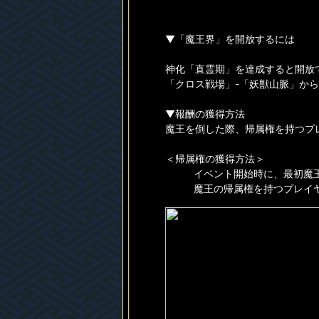
▼「魔王界」を開放するには
神化「直霊期」を達成すると開放
「クロス戦場」-「妖獣山脈」か
▼報酬の獲得方法
魔王を倒した際、帰属権を持つプ
＜帰属権の獲得方法＞
イベント開始時に、最初魔
魔王の帰属権を持つプレイ