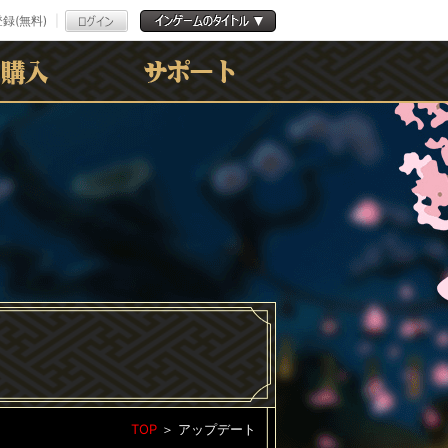
録(無料)
よくある質問
お問合わせ
利用規約
ﾌﾟﾗｲﾊﾞｼｰﾎﾟﾘｼｰ
TOP
＞
アップデート